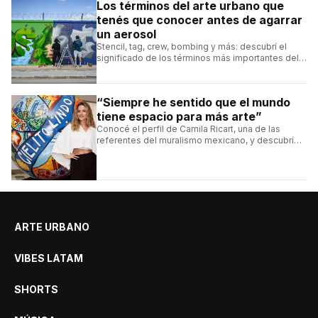
Los términos del arte urbano que
tenés que conocer antes de agarrar
un aerosol
Stencil, tag, crew, bombing y más: descubrí el
significado de los términos más importantes del
arte urbano y el muralismo.
“Siempre he sentido que el mundo
tiene espacio para más arte”
Conocé el perfil de Camila Ricart, una de las
referentes del muralismo mexicano, y descubrí
cómo construyó su estilo y sus obras más
destacadas.
ARTE URBANO
VIBES LATAM
SHORTS