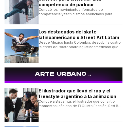
competencia de parkour
Conocé los movimientos, formatos de
competencia y tecnicismos esenciales para
seguir una competencia de parkour sin perderte
ningún detalle.
Los destacados del skate
latinoamericano x Street Art Latam
Desde México hasta Colombia: descubrí a cuatro
talentos del skateboarding latinoamericano que
se destacan por sus trucos y su estilo sobre la
tabla.
→
ARTE URBANO
El ilustrador que llevó el rap y el
freestyle argentino a la animación
Conocé a Biscarrita, el ilustrador que convirtió
momentos icónicos de El Quinto Escalón, Red Bull
Batalla y Liga Bazooka en piezas de animación.