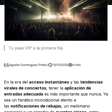
Tu pase VIP a la primera fila.
Agustin Dominguez Prieto
13/11/2025
4 min
En la era del
acceso instantáneo
y las
tendencias
virales de conciertos
, tener la
aplicación de
entradas adecuada
es más importante que nunca. Ya
sea un fanático incondicional atento a
las
notificaciones de rebajas
, un melómano
ocasional o un cazador de
eventos únicos
, estas