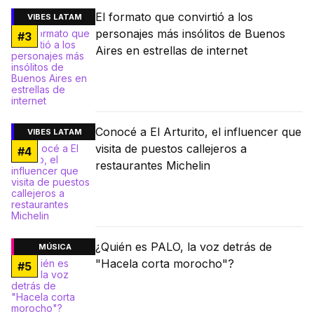
El formato que convirtió a los
VIBES LATAM
personajes más insólitos de Buenos
#
3
Aires en estrellas de internet
Conocé a El Arturito, el influencer que
VIBES LATAM
visita de puestos callejeros a
#
4
restaurantes Michelin
¿Quién es PALO, la voz detrás de
MÚSICA
"Hacela corta morocho"?
#
5