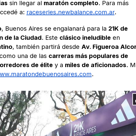
ias
sin llegar al
maratón completo
. Para más
accedé a:
raceseries.newbalance.com.ar
.
o
, Buenos Aires se engalanará para la
21K de
n de la Ciudad
. Este
clásico ineludible
en
ntino
, también partirá desde
Av. Figueroa Alco
 como una de las
carreras más populares de
orredores de élite
y a
miles de aficionados
. M
ww.maratondebuenosaires.com
.