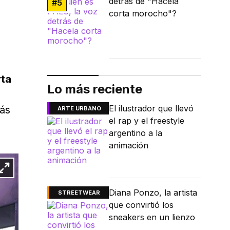
detrás de "Hacela
#
5
corta morocho"?
rta
Lo más reciente
El ilustrador que llevó
ás
ARTE URBANO
el rap y el freestyle
argentino a la
animación
Diana Ponzo, la artista
STREETWEAR
que convirtió los
sneakers en un lienzo