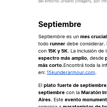
del entorno urbano [Imagen], por Inf
Septiembre
Septiembre es un
mes crucial
todo
runner
debe considerar. 
con
15K y 5K
. La inclusión de 
espectro más amplio
, desde
más corto
.Encontrá toda la i
en:
15kunderarmour.com
.
El
plato fuerte de septiembre
septiembre
con la
Maratón In
Aires
. Este
evento monument
convoca a
maratonistas de t