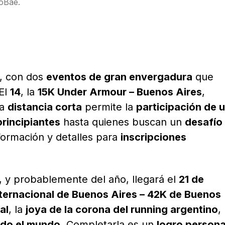
oBae.
, con dos
eventos de gran envergadura
que
El
14
, la
15K Under Armour – Buenos Aires
,
la
distancia corta
permite la
participación de 
principiantes
hasta quienes buscan un
desafío
nformación y detalles para
inscripciones
, y probablemente del año, llegará el
21 de
ternacional de Buenos Aires – 42K de Buenos
al
, la
joya de la corona del running argentino
,
odo el mundo
. Completarla es un
logro persona