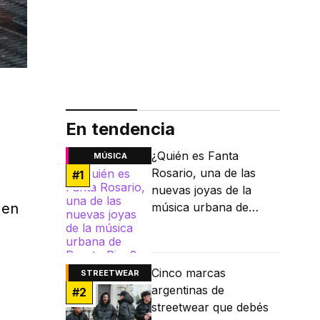
En tendencia
¿Quién es Fanta
MÚSICA
Rosario, una de las
#
1
nuevas joyas de la
en
música urbana de
Puerto Rico?
Cinco marcas
STREETWEAR
argentinas de
#
2
streetwear que debés