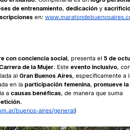
ses de entrenamiento
,
dedicación
y
sacrifici
nscripciones
en:
www.maratondebuenosaires.
re con conciencia social
, presenta el
5 de oct
Carrera de la Mujer
. Este
evento inclusivo
, co
slada al
Gran Buenos Aires
, específicamente a l
ada en la
participación femenina
,
promueve la
da a
causas benéficas
, de manera que suma
etición
.
m.ar/buenos-aires/general
)