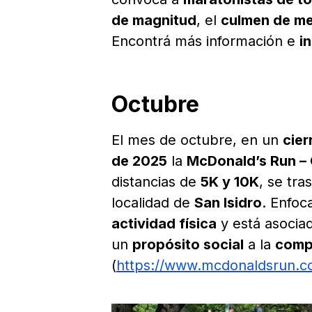
de magnitud
, el
culmen de me
Encontrá más información e
i
Octubre
El mes de octubre, en un
cier
de 2025
la
McDonald’s Run – 
distancias de
5K y 10K
, se tra
localidad de
San Isidro
. Enfoc
actividad física
y está asocia
un
propósito social
a la
comp
(
https://www.mcdonaldsrun.co