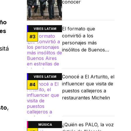
conocer
año
El formato que
VIBES LATAM
es
convirtió a los
#
3
personajes más
isitá
insólitos de Buenos
Aires en estrellas de
internet
Conocé a El Arturito, el
VIBES LATAM
influencer que visita de
#
4
puestos callejeros a
restaurantes Michelin
sto
,
¿Quién es PALO, la voz
MÚSICA