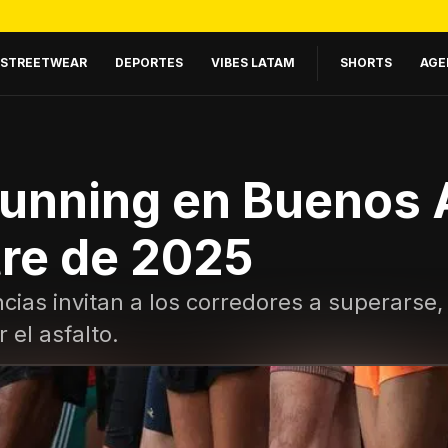
STREETWEAR
DEPORTES
VIBES LATAM
SHORTS
AGE
running en Buenos A
re de 2025
as invitan a los corredores a superarse, a
 el asfalto.