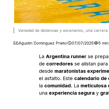
Variedad de distancias y escenarios, una carrera
Agustin Dominguez Prieto
07/07/2025
5 min
La
Argentina runner
se prepar
de
corredores
se alistan par
desde
maratonistas experim
el asfalto. Este
calendario de 
la
comunidad.
La
meticulosa 
una
experiencia segura
y
gra