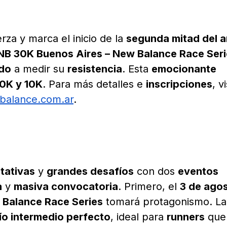
rza y marca el inicio de la
segunda mitad del 
NB 30K Buenos Aires – New Balance Race Seri
ndo
a medir su
resistencia
. Esta
emocionante
0K y 10K
. Para más detalles e
inscripciones
, v
balance.com.ar
.
tativas
y
grandes desafíos
con dos
eventos
a
y
masiva convocatoria
. Primero, el
3 de ago
 Balance Race Series
tomará protagonismo. La
ío intermedio perfecto
, ideal para
runners
que