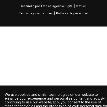
Desarrollo por
Esto es Agencia Digital | ©
2026
Términos y condiciones
|
Políticas de privacidad
We use cookies and similar technologies on our website to
enhance your experience and personalize content and ads. By
continuing to use our website/app, you consent to the use of
these technologies and the processing of your personal data fo