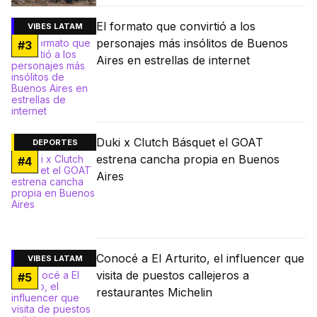
El formato que convirtió a los
VIBES LATAM
personajes más insólitos de Buenos
#
3
Aires en estrellas de internet
Duki x Clutch Básquet el GOAT
DEPORTES
estrena cancha propia en Buenos
#
4
Aires
Conocé a El Arturito, el influencer que
VIBES LATAM
visita de puestos callejeros a
#
5
restaurantes Michelin