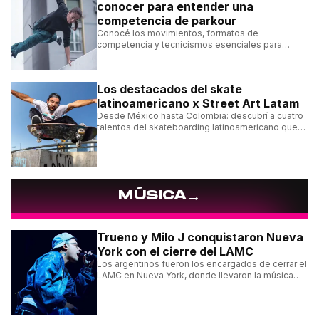
conocer para entender una
competencia de parkour
Conocé los movimientos, formatos de
competencia y tecnicismos esenciales para
seguir una competencia de parkour sin perderte
ningún detalle.
Los destacados del skate
latinoamericano x Street Art Latam
Desde México hasta Colombia: descubrí a cuatro
talentos del skateboarding latinoamericano que
se destacan por sus trucos y su estilo sobre la
tabla.
→
MÚSICA
Trueno y Milo J conquistaron Nueva
York con el cierre del LAMC
Los argentinos fueron los encargados de cerrar el
LAMC en Nueva York, donde llevaron la música
urbana argentina a uno de los escenarios más
emblemáticos.