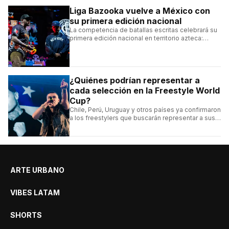
Liga Bazooka vuelve a México con
su primera edición nacional
La competencia de batallas escritas celebrará su
primera edición nacional en territorio azteca:
conocé la cartelera, la fecha y cómo conseguir
entradas.
¿Quiénes podrían representar a
cada selección en la Freestyle World
Cup?
Chile, Perú, Uruguay y otros países ya confirmaron
a los freestylers que buscarán representar a sus
selecciones en el torneo organizado por Urban
Roosters.
ARTE URBANO
VIBES LATAM
SHORTS