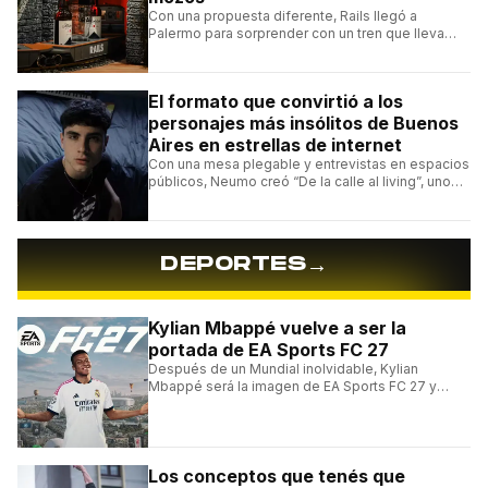
Con una propuesta diferente, Rails llegó a
Palermo para sorprender con un tren que lleva
cada pedido hasta la mesa y una carta de
hamburguesas, sándwiches y más.
El formato que convirtió a los
personajes más insólitos de Buenos
Aires en estrellas de internet
Con una mesa plegable y entrevistas en espacios
públicos, Neumo creó “De la calle al living”, uno
de los formatos más virales de las redes
argentinas.
→
DEPORTES
Kylian Mbappé vuelve a ser la
portada de EA Sports FC 27
Después de un Mundial inolvidable, Kylian
Mbappé será la imagen de EA Sports FC 27 y
alcanzará un récord histórico dentro de la
franquicia.
Los conceptos que tenés que