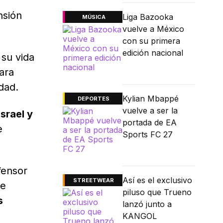
nsión
Liga Bazooka
MÚSICA
vuelve a México
con su primera
edición nacional
 su vida
ara
dad.
Kylian Mbappé
DEPORTES
vuelve a ser la
Israel y
portada de EA
e
Sports FC 27
fensor
Así es el exclusivo
STREETWEAR
de
piluso que Trueno
s
lanzó junto a
KANGOL