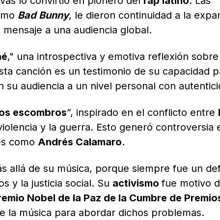
ivas lo convirtió en pionero del
rap latino
. Las
como
Bad Bunny
, le dieron continuidad a la expa
u mensaje a una audiencia global.
né
," una introspectiva y emotiva reflexión sobre
ta canción es un testimonio de su capacidad p
n su audiencia a un nivel personal con autentici
los escombros
”, inspirado en el conflicto entre
violencia y la guerra. Esto generó controversia 
ntes como
Andrés Calamaro
.
s allá de su música, porque siempre fue un de
 y la justicia social. Su
activismo
fue motivo 
remio Nobel de la Paz de la Cumbre de Premio
 de la música para abordar dichos problemas.