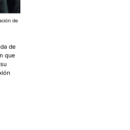
ación de
eda de
an que
 su
xión