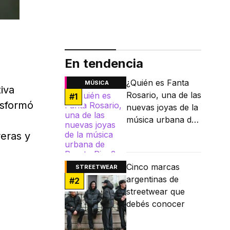
En tendencia
¿Quién es Fanta
MÚSICA
tiva
Rosario, una de las
#
1
nsformó
nuevas joyas de la
música urbana de
Puerto Rico?
reras y
Cinco marcas
STREETWEAR
argentinas de
#
2
streetwear que
debés conocer