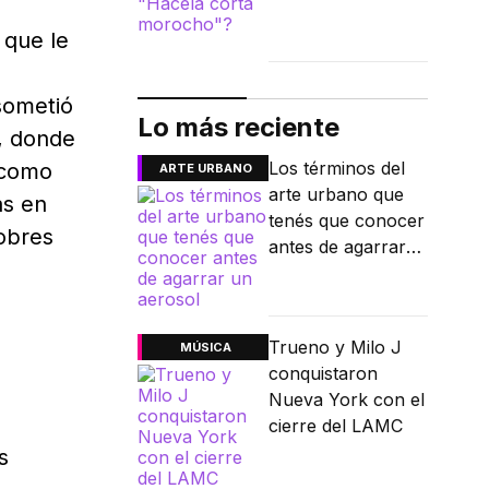
 que le
sometió
Lo más reciente
, donde
Los términos del
 como
ARTE URBANO
arte urbano que
as en
tenés que conocer
pobres
antes de agarrar
un aerosol
Trueno y Milo J
MÚSICA
conquistaron
Nueva York con el
cierre del LAMC
s