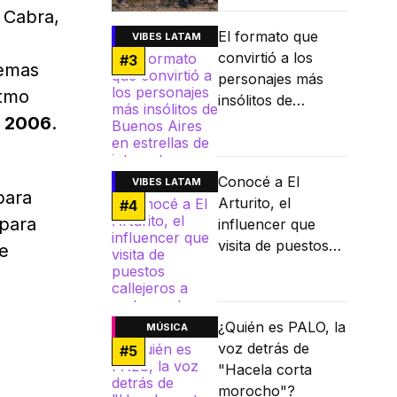
 Cabra,
El formato que
VIBES LATAM
convirtió a los
#
3
temas
personajes más
itmo
insólitos de
 2006
.
Buenos Aires en
estrellas de
internet
Conocé a El
VIBES LATAM
para
Arturito, el
#
4
 para
influencer que
visita de puestos
se
callejeros a
restaurantes
Michelin
¿Quién es PALO, la
MÚSICA
voz detrás de
#
5
"Hacela corta
morocho"?