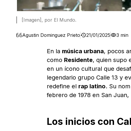
[Imagen], por El Mundo.
Agustin Dominguez Prieto
21/01/2025
3 min
En la
música urbana
, pocos a
como
Residente
, quien supo 
en un ícono cultural que desa
legendario grupo Calle 13 y e
redefine el
rap latino
. Su nom
febrero de 1978 en San Juan,
Los inicios con Cal