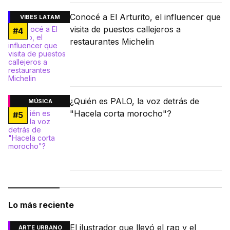
Conocé a El Arturito, el influencer que
VIBES LATAM
visita de puestos callejeros a
#
4
restaurantes Michelin
¿Quién es PALO, la voz detrás de
MÚSICA
"Hacela corta morocho"?
#
5
Lo más reciente
El ilustrador que llevó el rap y el
ARTE URBANO