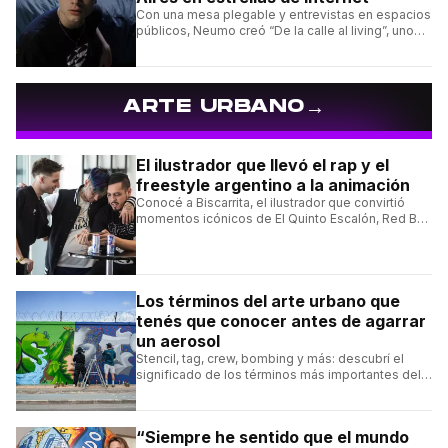
Con una mesa plegable y entrevistas en espacios
públicos, Neumo creó “De la calle al living”, uno
de los formatos más virales de las redes
argentinas.
→
ARTE URBANO
El ilustrador que llevó el rap y el
freestyle argentino a la animación
Conocé a Biscarrita, el ilustrador que convirtió
momentos icónicos de El Quinto Escalón, Red Bull
Batalla y Liga Bazooka en piezas de animación.
Los términos del arte urbano que
tenés que conocer antes de agarrar
un aerosol
Stencil, tag, crew, bombing y más: descubrí el
significado de los términos más importantes del
arte urbano y el muralismo.
“Siempre he sentido que el mundo