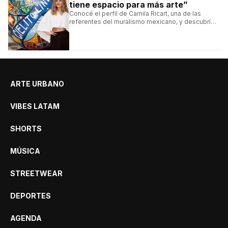
tiene espacio para más arte”
Conocé el perfil de Camila Ricart, una de las
referentes del muralismo mexicano, y descubrí
cómo construyó su estilo y sus obras más
destacadas.
ARTE URBANO
VIBES LATAM
SHORTS
MÚSICA
STREETWEAR
DEPORTES
AGENDA