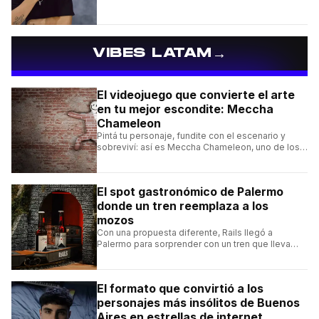
→
VIBES LATAM
El videojuego que convierte el arte
en tu mejor escondite: Meccha
Chameleon
Pintá tu personaje, fundite con el escenario y
sobreviví: así es Meccha Chameleon, uno de los
videojuegos independientes del momento.
El spot gastronómico de Palermo
donde un tren reemplaza a los
mozos
Con una propuesta diferente, Rails llegó a
Palermo para sorprender con un tren que lleva
cada pedido hasta la mesa y una carta de
hamburguesas, sándwiches y más.
El formato que convirtió a los
personajes más insólitos de Buenos
Aires en estrellas de internet