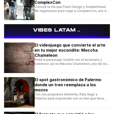
ComplexCon
Conocé la rifa que Flash Design y Sneakerhead
BA organizaron para viajar a ComplexCon, uno de
los eventos más importantes del mundo sneaker.
→
VIBES LATAM
El videojuego que convierte el arte
en tu mejor escondite: Meccha
Chameleon
Pintá tu personaje, fundite con el escenario y
sobreviví: así es Meccha Chameleon, uno de los
videojuegos independientes del momento.
El spot gastronómico de Palermo
donde un tren reemplaza a los
mozos
Con una propuesta diferente, Rails llegó a
Palermo para sorprender con un tren que lleva
cada pedido hasta la mesa y una carta de
hamburguesas, sándwiches y más.