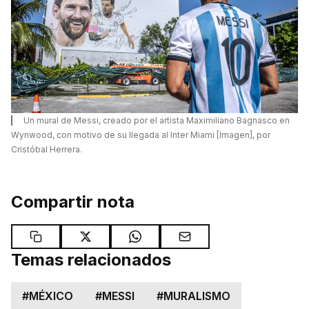
Un mural de Messi, creado por el artista Maximiliano Bagnasco en
Wynwood, con motivo de su llegada al Inter Miami [Imagen], por
Cristóbal Herrera.
Compartir nota
Temas relacionados
#
MÉXICO
#
MESSI
#
MURALISMO