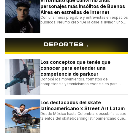
El formato que convirtió a los
personajes más insólitos de Buenos
Aires en estrellas de internet
Con una mesa plegable y entrevistas en espacios
públicos, Neumo creó “De la calle al living”, uno
de los formatos más virales de las redes
argentinas.
→
DEPORTES
Los conceptos que tenés que
conocer para entender una
competencia de parkour
Conocé los movimientos, formatos de
competencia y tecnicismos esenciales para
seguir una competencia de parkour sin perderte
ningún detalle.
Los destacados del skate
latinoamericano x Street Art Latam
Desde México hasta Colombia: descubrí a cuatro
talentos del skateboarding latinoamericano que
se destacan por sus trucos y su estilo sobre la
tabla.