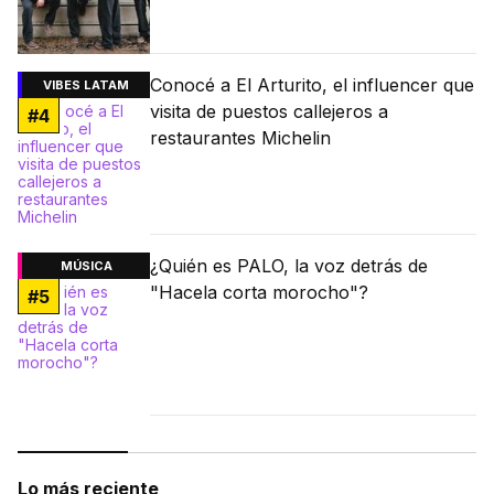
Conocé a El Arturito, el influencer que
VIBES LATAM
visita de puestos callejeros a
#
4
restaurantes Michelin
¿Quién es PALO, la voz detrás de
MÚSICA
"Hacela corta morocho"?
#
5
Lo más reciente