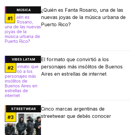
¿Quién es Fanta Rosario, una de las
MÚSICA
nuevas joyas de la música urbana de
#
1
Puerto Rico?
El formato que convirtió a los
VIBES LATAM
personajes más insólitos de Buenos
#
2
Aires en estrellas de internet
Cinco marcas argentinas de
STREETWEAR
streetwear que debés conocer
#
3