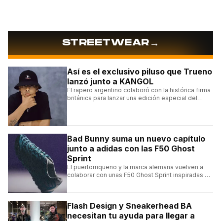
→
STREETWEAR
Así es el exclusivo piluso que Trueno
lanzó junto a KANGOL
El rapero argentino colaboró con la histórica firma
británica para lanzar una edición especial del
clásico Bermuda Casual.
Bad Bunny suma un nuevo capítulo
junto a adidas con las F50 Ghost
Sprint
El puertorriqueño y la marca alemana vuelven a
colaborar con unas F50 Ghost Sprint inspiradas en
Puerto Rico y una de las franquicias más icónicas
del fútbol.
Flash Design y Sneakerhead BA
necesitan tu ayuda para llegar a