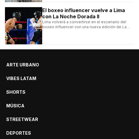
El boxeo influencer vuelve a Lima
con La Noche Dorada II
Lima volverá a convertirse en el escenario del
boxeo influencer con una nueva edición de La
Noche Dorada de El Zein.
ARTE URBANO
VIBES LATAM
SHORTS
MÚSICA
STREETWEAR
DEPORTES