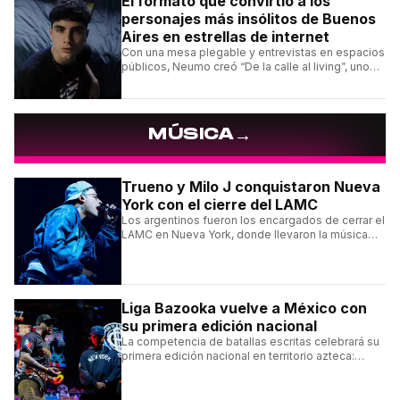
El formato que convirtió a los
personajes más insólitos de Buenos
Aires en estrellas de internet
Con una mesa plegable y entrevistas en espacios
públicos, Neumo creó “De la calle al living”, uno
de los formatos más virales de las redes
argentinas.
→
MÚSICA
Trueno y Milo J conquistaron Nueva
York con el cierre del LAMC
Los argentinos fueron los encargados de cerrar el
LAMC en Nueva York, donde llevaron la música
urbana argentina a uno de los escenarios más
emblemáticos.
Liga Bazooka vuelve a México con
su primera edición nacional
La competencia de batallas escritas celebrará su
primera edición nacional en territorio azteca:
conocé la cartelera, la fecha y cómo conseguir
entradas.