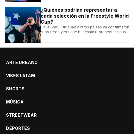
¿Quiénes podrían representar a
cada selección en la Freestyle World
Cup?
Chile, Perú, Uruguay y otros países ya confirmaron
a los freestylers que buscarán representar a sus
selecciones en el torneo organizado por Urban
Roosters.
ARTE URBANO
VIBES LATAM
SHORTS
MÚSICA
STREETWEAR
DEPORTES