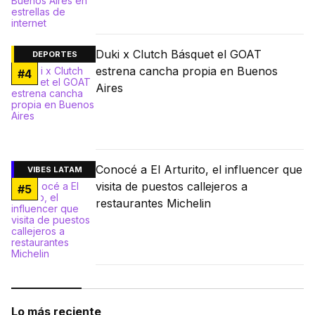
Duki x Clutch Básquet el GOAT
DEPORTES
estrena cancha propia en Buenos
#
4
Aires
Conocé a El Arturito, el influencer que
VIBES LATAM
visita de puestos callejeros a
#
5
restaurantes Michelin
Lo más reciente