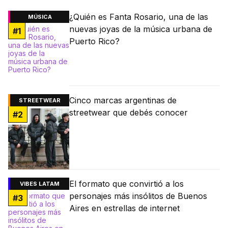
¿Quién es Fanta Rosario, una de las
MÚSICA
nuevas joyas de la música urbana de
#
1
Puerto Rico?
Cinco marcas argentinas de
STREETWEAR
streetwear que debés conocer
#
2
El formato que convirtió a los
VIBES LATAM
personajes más insólitos de Buenos
#
3
Aires en estrellas de internet