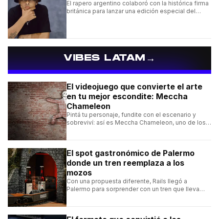
El rapero argentino colaboró con la histórica firma
británica para lanzar una edición especial del
clásico Bermuda Casual.
→
VIBES LATAM
El videojuego que convierte el arte
en tu mejor escondite: Meccha
Chameleon
Pintá tu personaje, fundite con el escenario y
sobreviví: así es Meccha Chameleon, uno de los
videojuegos independientes del momento.
El spot gastronómico de Palermo
donde un tren reemplaza a los
mozos
Con una propuesta diferente, Rails llegó a
Palermo para sorprender con un tren que lleva
cada pedido hasta la mesa y una carta de
hamburguesas, sándwiches y más.