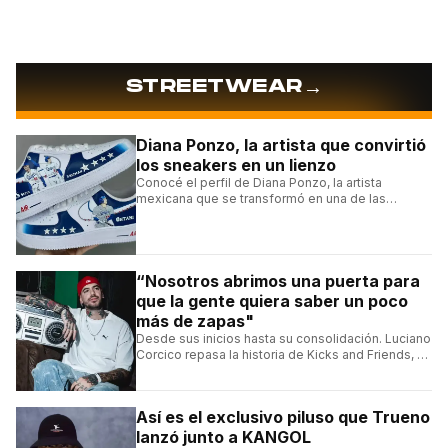
→
STREETWEAR
Diana Ponzo, la artista que convirtió
los sneakers en un lienzo
Conocé el perfil de Diana Ponzo, la artista
mexicana que se transformó en una de las
grandes referentes de la customización de
sneakers en Latinoamérica.
“Nosotros abrimos una puerta para
que la gente quiera saber un poco
más de zapas"
Desde sus inicios hasta su consolidación. Luciano
Corcico repasa la historia de Kicks and Friends, el
proyecto que transformó la cultura sneaker en
Argentina.
Así es el exclusivo piluso que Trueno
lanzó junto a KANGOL