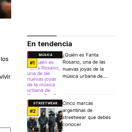
En tendencia
¿Quién es Fanta
MÚSICA
los
Rosario, una de las
#
1
nuevas joyas de la
ivir
música urbana de
Puerto Rico?
Cinco marcas
STREETWEAR
argentinas de
#
2
streetwear que debés
conocer