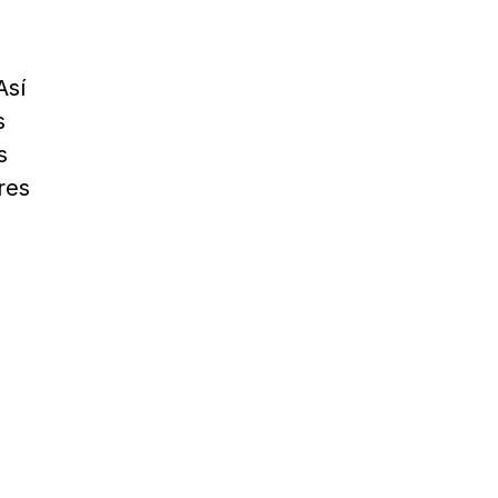
Así
s
s
res