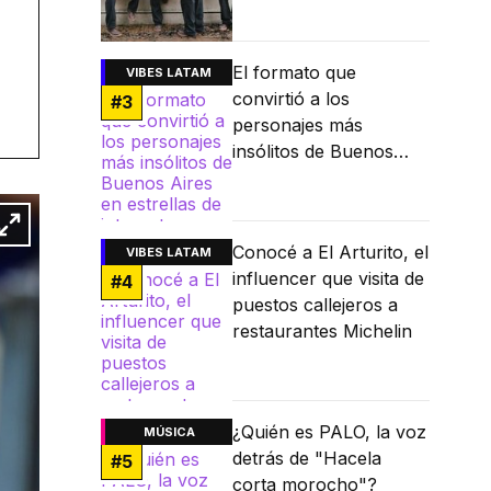
El formato que
VIBES LATAM
convirtió a los
#
3
personajes más
insólitos de Buenos
Aires en estrellas de
internet
Conocé a El Arturito, el
VIBES LATAM
influencer que visita de
#
4
puestos callejeros a
restaurantes Michelin
¿Quién es PALO, la voz
MÚSICA
detrás de "Hacela
#
5
corta morocho"?