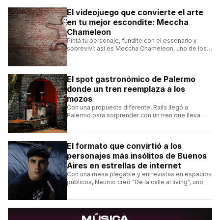
El videojuego que convierte el arte
en tu mejor escondite: Meccha
Chameleon
Pintá tu personaje, fundite con el escenario y
sobreviví: así es Meccha Chameleon, uno de los
videojuegos independientes del momento.
El spot gastronómico de Palermo
donde un tren reemplaza a los
mozos
Con una propuesta diferente, Rails llegó a
Palermo para sorprender con un tren que lleva
cada pedido hasta la mesa y una carta de
hamburguesas, sándwiches y más.
El formato que convirtió a los
personajes más insólitos de Buenos
Aires en estrellas de internet
Con una mesa plegable y entrevistas en espacios
públicos, Neumo creó “De la calle al living”, uno
de los formatos más virales de las redes
argentinas.
→
MÚSICA