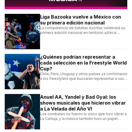
Liga Bazooka vuelve a México con
su primera edición nacional
La competencia de batallas escritas celebrará su
primera edición nacional en territorio azteca:
conocé la cartelera, la fecha y cómo conseguir
entradas.
¿Quiénes podrían representar a
cada selección en la Freestyle World
Cup?
Chile, Perú, Uruguay y otros países ya confirmaron
a los freestylers que buscarán representar a sus
selecciones en el torneo organizado por Urban
Roosters.
Anuel AA, Yandel y Bad Gyal: los
shows musicales que hicieron vibrar
a La Velada del Año VI
Los combates no fueron lo único que hizo vibrar a
La Cartuja, y la música también tuvo un papel
central en el evento organizado por el español
Ibai Llanos.