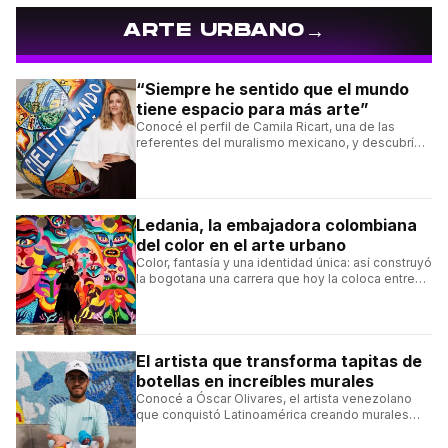
→
ARTE URBANO
“Siempre he sentido que el mundo
tiene espacio para más arte”
Conocé el perfil de Camila Ricart, una de las
referentes del muralismo mexicano, y descubrí
cómo construyó su estilo y sus obras más
destacadas.
Ledania, la embajadora colombiana
del color en el arte urbano
Color, fantasía y una identidad única: así construyó
la bogotana una carrera que hoy la coloca entre
las figuras femeninas más destacadas del
muralismo latino.
El artista que transforma tapitas de
botellas en increíbles murales
Conocé a Óscar Olivares, el artista venezolano
que conquistó Latinoamérica creando murales
con tapas recicladas.