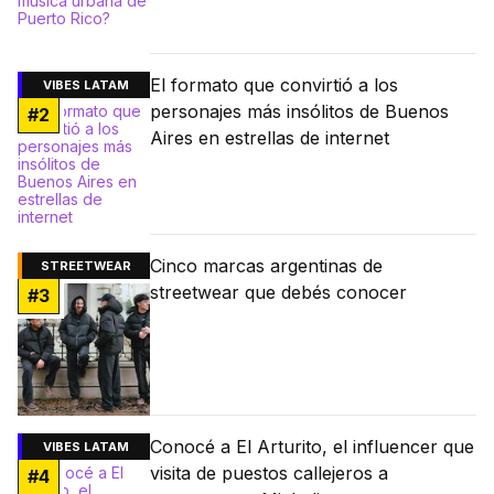
El formato que convirtió a los
VIBES LATAM
personajes más insólitos de Buenos
#
2
Aires en estrellas de internet
Cinco marcas argentinas de
STREETWEAR
streetwear que debés conocer
#
3
Conocé a El Arturito, el influencer que
VIBES LATAM
visita de puestos callejeros a
#
4