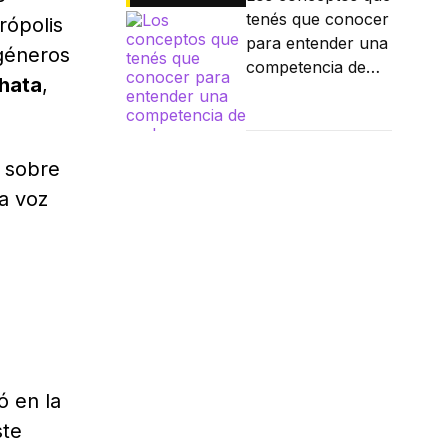
tenés que conocer
rópolis
para entender una
 géneros
competencia de
hata
,
parkour
r sobre
na voz
ó en la
ste