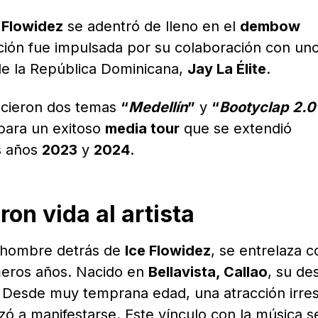
 Flowidez
se adentró de lleno en el
dembow
cción fue impulsada por su colaboración con uno
de la República Dominicana,
Jay La Élite
.
nacieron dos temas
“
Medellín
”
y
“
Bootyclap 2.0
para un exitoso
media tour
que se extendió
s años
2023
y
2024
.
ron vida al artista
l hombre detrás de
Ice Flowidez
, se entrelaza c
meros años. Nacido en
Bellavista, Callao
, su de
 Desde muy temprana edad, una atracción irresi
ó a manifestarse. Este vínculo con la música s