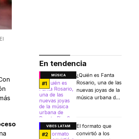
El
En tendencia
¿Quién es Fanta
MÚSICA
 Con
Rosario, una de las
#
1
ón
nuevas joyas de la
 más
música urbana de
Puerto Rico?
oceso
El formato que
VIBES LATAM
una
convirtió a los
#
2