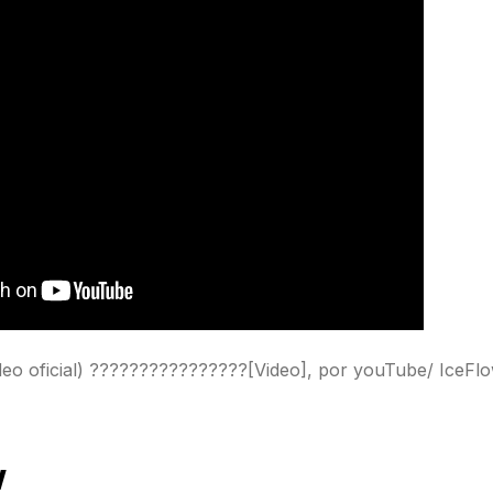
o oficial) ????????????????[Video], por youTube/ IceFlo
w