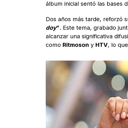
álbum inicial sentó las bases 
Dos años más tarde, reforzó s
doy
”
. Este tema, grabado jun
alcanzar una significativa dif
como
Ritmoson
y
HTV
, lo qu