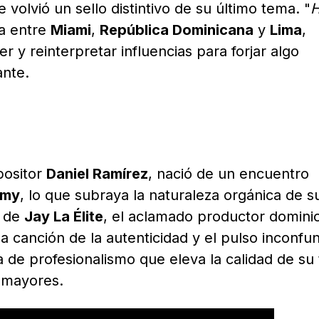
volvió un sello distintivo de su último tema. "
H
a entre
Miami
,
República Dominicana
y
Lima
,
y reinterpretar influencias para forjar algo
ante.
positor
Daniel Ramírez
, nació de un encuentro
mmy
, lo que subraya la naturaleza orgánica de s
n de
Jay La Élite
, el aclamado productor domini
a canción de la autenticidad y el pulso inconfu
e profesionalismo que eleva la calidad de su 
s mayores.