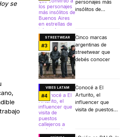
personajes más
oy se
insólitos de
Buenos Aires en
estrellas de
internet
Cinco marcas
STREETWEAR
argentinas de
#
3
streetwear que
debés conocer
u
Conocé a El
VIBES LATAM
cano,
Arturito, el
#
4
ndible
influencer que
visita de puestos
trabajo
callejeros a
restaurantes
Michelin