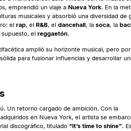
ños, emprendió un viaje a
Nueva York
. En la met
ulturas musicales y absorbió una diversidad de
ro: el
rap
, el
R&B
, el
dancehall
, la
soca
, la
bac
 supuesto, el
reggaetón
.
ifacética amplió su horizonte musical, pero po
ólida para fusionar influencias y desarrollar u
s
rú. Un retorno cargado de ambición. Con la
 adquiridos en Nueva York, el artista se embarc
al discográfico, titulado
“It’s time to shine”
. E