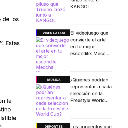
KANGOL
 de los
El videojuego que
VIBES LATAM
convierte el arte
″
. Estas
en tu mejor
escondite: Meccha
Chameleon
¿Quiénes podrían
MÚSICA
representar a cada
selección en la
on la
Freestyle World
Cup?
stino
stible
e
Los conceptos que
DEPORTES