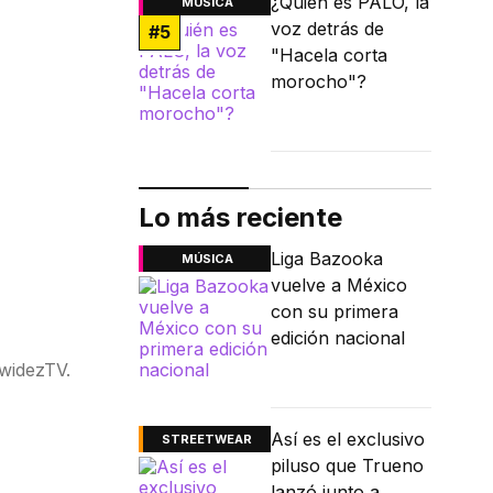
¿Quién es PALO, la
MÚSICA
voz detrás de
#
5
"Hacela corta
morocho"?
Lo más reciente
Liga Bazooka
MÚSICA
vuelve a México
con su primera
edición nacional
widezTV.
Así es el exclusivo
STREETWEAR
piluso que Trueno
lanzó junto a