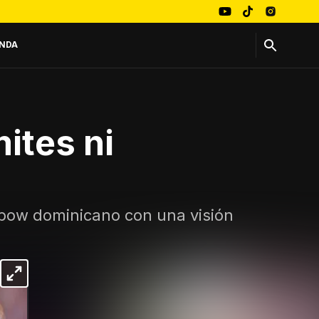
NDA
mites ni
embow dominicano con una visión