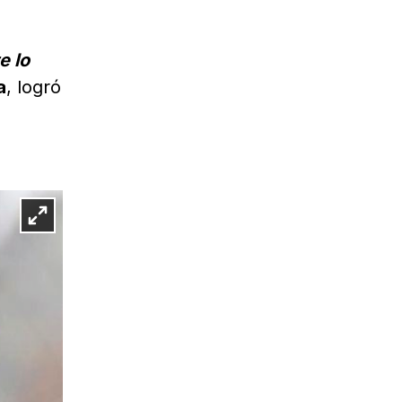
e lo
a
, logró