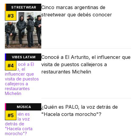
Cinco marcas argentinas de
STREETWEAR
streetwear que debés conocer
#
3
Conocé a El Arturito, el influencer que
VIBES LATAM
visita de puestos callejeros a
#
4
restaurantes Michelin
¿Quién es PALO, la voz detrás de
MÚSICA
"Hacela corta morocho"?
#
5