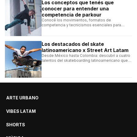
Los conceptos que tenés que
conocer para entender una
competencia de parkour
Conocé los movimientos, formatos de
competencia y tecnicismos esenciales para
seguir una competencia de parkour sin perderte
ningún detalle.
Los destacados del skate
latinoamericano x Street Art Latam
Desde México hasta Colombia: descubrí a cuatro
talentos del skateboarding latinoamericano que
se destacan por sus trucos y su estilo sobre la
tabla.
ARTE URBANO
VIBES LATAM
SHORTS