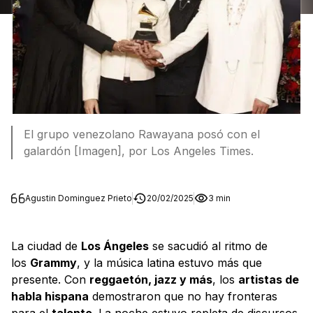
El grupo venezolano Rawayana posó con el
galardón [Imagen], por Los Angeles Times.
Agustin Dominguez Prieto
20/02/2025
3 min
La ciudad de
Los Ángeles
se sacudió al ritmo de
los
Grammy
, y la música latina estuvo más que
presente. Con
reggaetón, jazz y más
, los
artistas de
habla hispana
demostraron que no hay fronteras
para el
talento
. La noche estuvo repleta de discursos