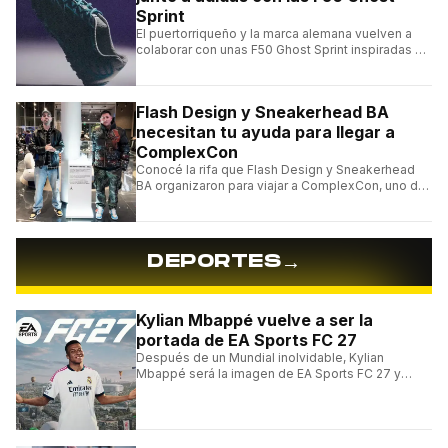
Sprint
El puertorriqueño y la marca alemana vuelven a
colaborar con unas F50 Ghost Sprint inspiradas en
Puerto Rico y una de las franquicias más icónicas
del fútbol.
Flash Design y Sneakerhead BA
necesitan tu ayuda para llegar a
ComplexCon
Conocé la rifa que Flash Design y Sneakerhead
BA organizaron para viajar a ComplexCon, uno de
los eventos más importantes del mundo sneaker.
→
DEPORTES
Kylian Mbappé vuelve a ser la
portada de EA Sports FC 27
Después de un Mundial inolvidable, Kylian
Mbappé será la imagen de EA Sports FC 27 y
alcanzará un récord histórico dentro de la
franquicia.