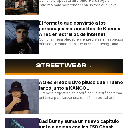
Con una propuesta diferente, Rails llegó a
Palermo para sorprender con un tren que lleva
cada pedido hasta la mesa y una carta de
hamburguesas, sándwiches y más.
El formato que convirtió a los
personajes más insólitos de Buenos
Aires en estrellas de internet
Con una mesa plegable y entrevistas en espacios
públicos, Neumo creó “De la calle al living”, uno
de los formatos más virales de las redes
argentinas.
→
STREETWEAR
Así es el exclusivo piluso que Trueno
lanzó junto a KANGOL
El rapero argentino colaboró con la histórica firma
británica para lanzar una edición especial del
clásico Bermuda Casual.
Bad Bunny suma un nuevo capítulo
junto a adidas con las F50 Ghost