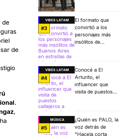
El formato que
VIBES LATAM
s de
convirtió a los
#
3
iguras
personajes más
riel
insólitos de
esar de
Buenos Aires en
estrellas de
internet
stigio
Conocé a El
VIBES LATAM
Arturito, el
#
4
influencer que
visita de puestos
rú
callejeros a
ional
.
restaurantes
ngaz
,
Michelin
¿Quién es PALO, la
cha
MÚSICA
voz detrás de
#
5
"Hacela corta