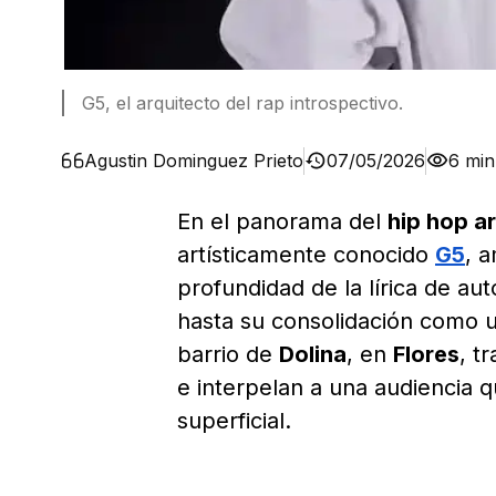
G5, el arquitecto del rap introspectivo.
Agustin Dominguez Prieto
07/05/2026
6 min
En el panorama del
hip hop a
artísticamente conocido
G5
, 
profundidad de la lírica de aut
hasta su consolidación como u
barrio de
Dolina
, en
Flores
, t
e interpelan a una audiencia 
superficial.