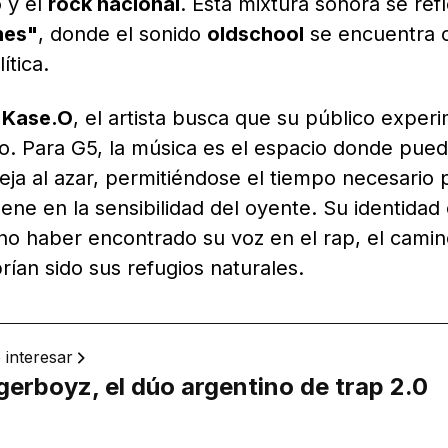
o
y el
rock nacional
. Esta mixtura sonora se refl
nes"
, donde el sonido
oldschool
se encuentra 
ítica.
e
Kase.O
, el artista busca que su público exper
. Para G5, la música es el espacio donde pued
eja al azar, permitiéndose el tiempo necesario 
ene en la sensibilidad del oyente. Su identida
 no haber encontrado su voz en el rap, el cami
ían sido sus refugios naturales.
 interesar
erboyz, el dúo argentino de trap 2.0