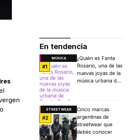
En tendencia
¿Quién es Fanta
MÚSICA
Rosario, una de las
#
1
nuevas joyas de la
ires
música urbana de
Puerto Rico?
el
nvergen
to
Cinco marcas
STREETWEAR
argentinas de
#
2
streetwear que
debés conocer