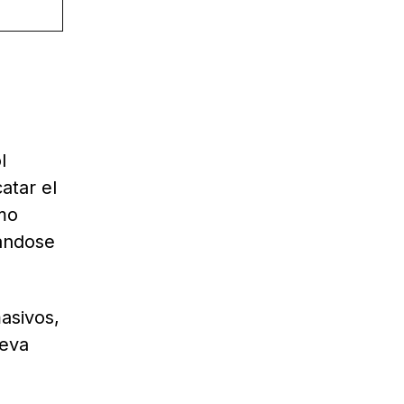
l
atar el
omo
jándose
asivos,
ueva