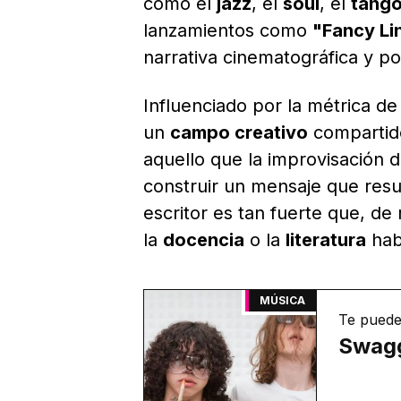
como el
jazz
, el
soul
, el
tang
lanzamientos como
"Fancy Li
narrativa cinematográfica y pol
Influenciado por la métrica d
un
campo creativo
compartido
aquello que la improvisación d
construir un mensaje que resu
escritor es tan fuerte que, de
la
docencia
o la
literatura
habr
MÚSICA
Te puede
Swagg