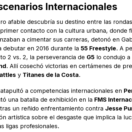
escenarios Internacionales
tro afable descubría su destino entre las ronda
 primer contacto con la cultura urbana, donde f
zaban a cimentar sus carreras, detonó en Gab
 a debutar en 2016 durante la
55 Freestyle
. A p
ato 2 vs. 2, la perseverancia de
G5
lo condujo a
nd
. Allí cosechó victorias en certámenes de pre
attles
y
Titanes de la Costa
.
 catapultó a competencias internacionales en
Pe
tó una batalla de exhibición en la
FMS Internac
tras un reñido enfrentamiento contra
Jesse Pu
ón artística sobre el desgaste que implica la lu
s ligas profesionales.