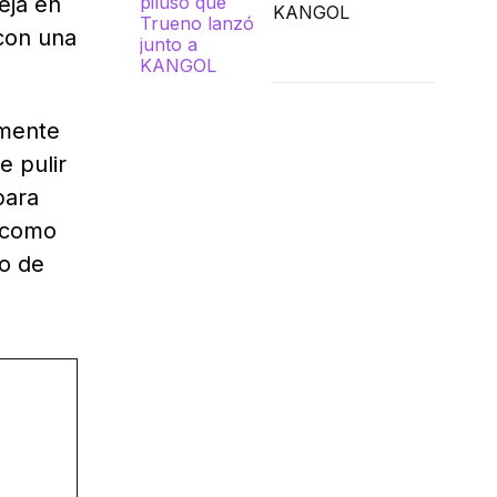
eja en
KANGOL
con una
imente
e pulir
para
d como
no de