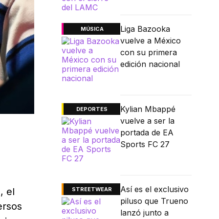
Liga Bazooka
MÚSICA
vuelve a México
con su primera
edición nacional
Kylian Mbappé
DEPORTES
vuelve a ser la
portada de EA
Sports FC 27
Así es el exclusivo
STREETWEAR
, el
piluso que Trueno
ersos
lanzó junto a