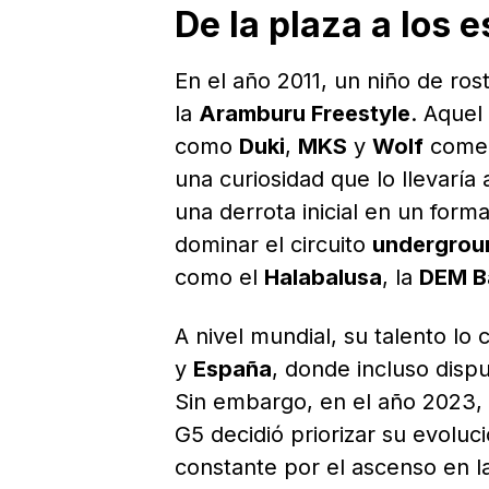
De la plaza a los 
En el año 2011, un niño de ros
la
Aramburu Freestyle
. Aquel
como
Duki
,
MKS
y
Wolf
comen
una curiosidad que lo llevaría
una derrota inicial en un form
dominar el circuito
undergrou
como el
Halabalusa
, la
DEM B
A nivel mundial, su talento lo
y
España
, donde incluso dispu
Sin embargo, en el año 2023, 
G5 decidió priorizar su evoluci
constante por el ascenso en la