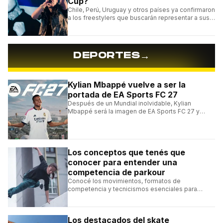
Cup?
Chile, Perú, Uruguay y otros países ya confirmaron
a los freestylers que buscarán representar a sus
selecciones en el torneo organizado por Urban
Roosters.
→
DEPORTES
Kylian Mbappé vuelve a ser la
portada de EA Sports FC 27
Después de un Mundial inolvidable, Kylian
Mbappé será la imagen de EA Sports FC 27 y
alcanzará un récord histórico dentro de la
franquicia.
Los conceptos que tenés que
conocer para entender una
competencia de parkour
Conocé los movimientos, formatos de
competencia y tecnicismos esenciales para
seguir una competencia de parkour sin perderte
ningún detalle.
Los destacados del skate