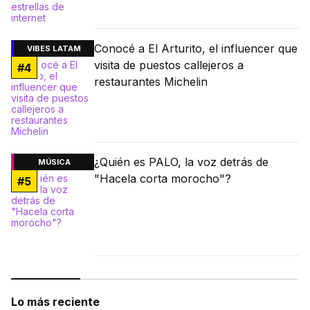
Conocé a El Arturito, el influencer que
VIBES LATAM
visita de puestos callejeros a
#
4
restaurantes Michelin
¿Quién es PALO, la voz detrás de
MÚSICA
"Hacela corta morocho"?
#
5
Lo más reciente