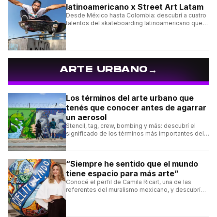
latinoamericano x Street Art Latam
Desde México hasta Colombia: descubrí a cuatro
talentos del skateboarding latinoamericano que
se destacan por sus trucos y su estilo sobre la
tabla.
→
ARTE URBANO
Los términos del arte urbano que
tenés que conocer antes de agarrar
un aerosol
Stencil, tag, crew, bombing y más: descubrí el
significado de los términos más importantes del
arte urbano y el muralismo.
“Siempre he sentido que el mundo
tiene espacio para más arte”
Conocé el perfil de Camila Ricart, una de las
referentes del muralismo mexicano, y descubrí
cómo construyó su estilo y sus obras más
destacadas.