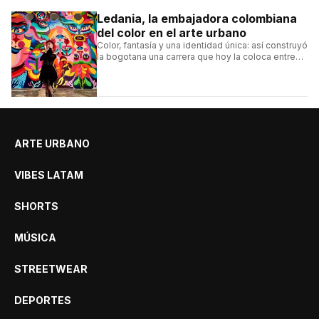
Ledania, la embajadora colombiana
del color en el arte urbano
Color, fantasía y una identidad única: así construyó
la bogotana una carrera que hoy la coloca entre
las figuras femeninas más destacadas del
muralismo latino.
ARTE URBANO
VIBES LATAM
SHORTS
MÚSICA
STREETWEAR
DEPORTES