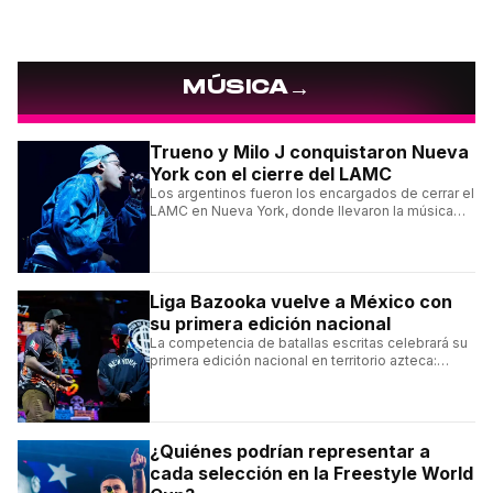
→
MÚSICA
Trueno y Milo J conquistaron Nueva
York con el cierre del LAMC
Los argentinos fueron los encargados de cerrar el
LAMC en Nueva York, donde llevaron la música
urbana argentina a uno de los escenarios más
emblemáticos.
Liga Bazooka vuelve a México con
su primera edición nacional
La competencia de batallas escritas celebrará su
primera edición nacional en territorio azteca:
conocé la cartelera, la fecha y cómo conseguir
entradas.
¿Quiénes podrían representar a
cada selección en la Freestyle World