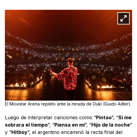
El Movistar Arena repleto ante la mirada de Duki (Guido Adler).
Luego de interpretar canciones como “
Pintao
”, “
Si me
sobrara el tiempo
”, “
Piensa en mí
”, “
Hijo de la noche
”
y “
Hitboy
”, el argentino encaminó la recta final del