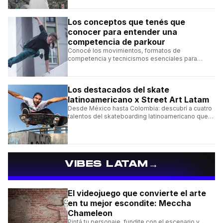
Los conceptos que tenés que
conocer para entender una
competencia de parkour
Conocé los movimientos, formatos de
competencia y tecnicismos esenciales para
seguir una competencia de parkour sin perderte
ningún detalle.
Los destacados del skate
latinoamericano x Street Art Latam
Desde México hasta Colombia: descubrí a cuatro
talentos del skateboarding latinoamericano que
se destacan por sus trucos y su estilo sobre la
tabla.
→
VIBES LATAM
El videojuego que convierte el arte
en tu mejor escondite: Meccha
Chameleon
Pintá tu personaje, fundite con el escenario y