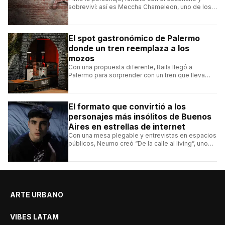
sobreviví: así es Meccha Chameleon, uno de los
videojuegos independientes del momento.
El spot gastronómico de Palermo
donde un tren reemplaza a los
mozos
Con una propuesta diferente, Rails llegó a
Palermo para sorprender con un tren que lleva
cada pedido hasta la mesa y una carta de
hamburguesas, sándwiches y más.
El formato que convirtió a los
personajes más insólitos de Buenos
Aires en estrellas de internet
Con una mesa plegable y entrevistas en espacios
públicos, Neumo creó “De la calle al living”, uno
de los formatos más virales de las redes
argentinas.
ARTE URBANO
VIBES LATAM