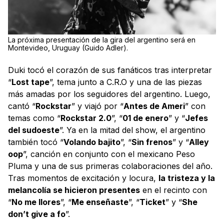
La próxima presentación de la gira del argentino será en
Montevideo, Uruguay (Guido Adler).
Duki tocó el corazón de sus fanáticos tras interpretar
“
Lost tape
”, tema junto a C.R.O y una de las piezas
más amadas por los seguidores del argentino. Luego,
cantó “
Rockstar
” y viajó por “
Antes de Ameri
” con
temas como “
Rockstar 2.0
”, “
01 de enero
” y “
Jefes
del sudoeste
”. Ya en la mitad del show, el argentino
también tocó “
Volando bajito
”, “
Sin frenos
” y “
Alley
oop
”, canción en conjunto con el mexicano Peso
Pluma y una de sus primeras colaboraciones del año.
Tras momentos de excitación y locura,
la tristeza y la
melancolía se hicieron presentes
en el recinto con
“
No me llores
”, “
Me enseñaste
”, “
Ticket
” y “
She
don’t give a fo
”.