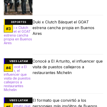
Duki x Clutch Básquet el GOAT
DEPORTES
estrena cancha propia en Buenos
#
3
Aires
Conocé a El Arturito, el influencer que
VIBES LATAM
visita de puestos callejeros a
#
4
restaurantes Michelin
El formato que convirtió a los
VIBES LATAM
personajes más insólitos de Buenos
#
5