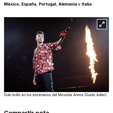
México
,
España
,
Portugal
,
Alemania
e
Italia
.
Duki brilló en los escenarios del Movistar Arena (Guido Adler).
Compartir nota