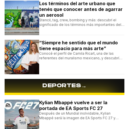
Los términos del arte urbano que
tenés que conocer antes de agarrar
un aerosol
Stencil, tag, crew, bombing y más: descubrí el
significado de los términos más importantes del
arte urbano y el muralismo.
“Siempre he sentido que el mundo
tiene espacio para más arte”
Conocé el perfil de Camila Ricart, una de las
referentes del muralismo mexicano, y descubrí
cómo construyó su estilo y sus obras más
destacadas.
→
DEPORTES
Kylian Mbappé vuelve a ser la
portada de EA Sports FC 27
Después de un Mundial inolvidable, Kylian
Mbappé será la imagen de EA Sports FC 27 y
alcanzará un récord histórico dentro de la
franquicia.