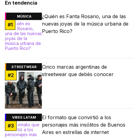
En tendencia
¿Quién es Fanta Rosario, una de las
MÚSICA
nuevas joyas de la música urbana de
#
1
Puerto Rico?
Cinco marcas argentinas de
STREETWEAR
streetwear que debés conocer
#
2
El formato que convirtió a los
VIBES LATAM
personajes más insólitos de Buenos
#
3
Aires en estrellas de internet