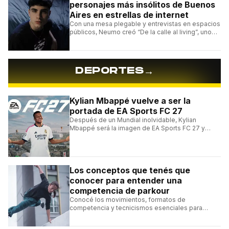
personajes más insólitos de Buenos
Aires en estrellas de internet
Con una mesa plegable y entrevistas en espacios
públicos, Neumo creó “De la calle al living”, uno
de los formatos más virales de las redes
argentinas.
→
DEPORTES
Kylian Mbappé vuelve a ser la
portada de EA Sports FC 27
Después de un Mundial inolvidable, Kylian
Mbappé será la imagen de EA Sports FC 27 y
alcanzará un récord histórico dentro de la
franquicia.
Los conceptos que tenés que
conocer para entender una
competencia de parkour
Conocé los movimientos, formatos de
competencia y tecnicismos esenciales para
seguir una competencia de parkour sin perderte
ningún detalle.