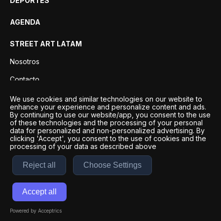
DEPORTES
AGENDA
STREET ART LATAM
Nosotros
Contacto
Privacidad
We use cookies and similar technologies on our website to
enhance your experience and personalize content and ads.
By continuing to use our website/app, you consent to the use
of these technologies and the processing of your personal
data for personalized and non-personalized advertising. By
clicking 'Accept', you consent to the use of cookies and the
processing of your data as described above
Reject all
Choose Settings
Desarrollo por
Esto es Agencia Digital | ©
2026
Accept all
Términos y condiciones
|
Políticas de privacidad
Powered by Acceptrics