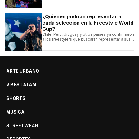
entradas.
¿Quiénes podrían representar a
cada selección en la Freestyle World
Cup?
Chile, Perú, Uruguay y otros países ya confirmaron
a los freestylers que buscarán representar a sus
selecciones en el torneo organizado por Urban
Roosters.
ARTE URBANO
VIBES LATAM
SHORTS
MÚSICA
STREETWEAR