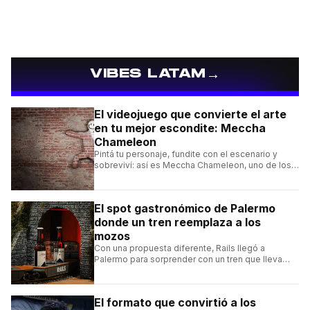
→
VIBES LATAM
El videojuego que convierte el arte
en tu mejor escondite: Meccha
Chameleon
Pintá tu personaje, fundite con el escenario y
sobreviví: así es Meccha Chameleon, uno de los
videojuegos independientes del momento.
El spot gastronómico de Palermo
donde un tren reemplaza a los
mozos
Con una propuesta diferente, Rails llegó a
Palermo para sorprender con un tren que lleva
cada pedido hasta la mesa y una carta de
hamburguesas, sándwiches y más.
El formato que convirtió a los