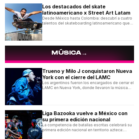
Los destacados del skate
latinoamericano x Street Art Latam
Desde México hasta Colombia: descubrí a cuatro
talentos del skateboarding latinoamericano que
se destacan por sus trucos y su estilo sobre la
tabla.
→
MÚSICA
Trueno y Milo J conquistaron Nueva
York con el cierre del LAMC
Los argentinos fueron los encargados de cerrar el
LAMC en Nueva York, donde llevaron la música
urbana argentina a uno de los escenarios más
emblemáticos.
Liga Bazooka vuelve a México con
su primera edición nacional
La competencia de batallas escritas celebrará su
primera edición nacional en territorio azteca:
conocé la cartelera, la fecha y cómo conseguir