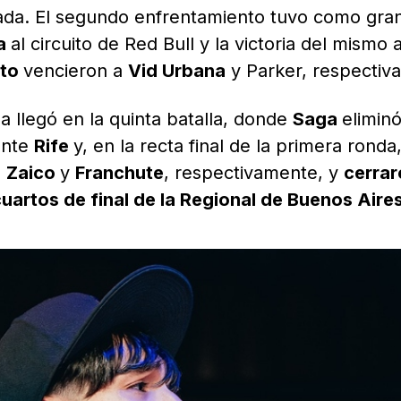
rnada. El segundo enfrentamiento tuvo como gra
na
al circuito de Red Bull y la victoria del mismo 
ito
vencieron a
Vid Urbana
y Parker, respectiv
da llegó en la quinta batalla, donde
Saga
eliminó
ante
Rife
y, en la recta final de la primera ronda
a
Zaico
y
Franchute
, respectivamente, y
cerrar
cuartos de final de la Regional de Buenos Aire