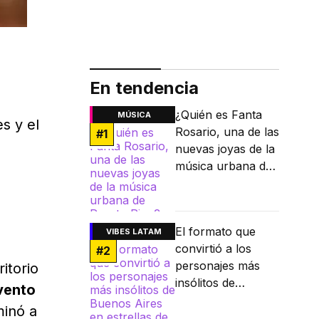
En tendencia
¿Quién es Fanta
MÚSICA
s y el
Rosario, una de las
#
1
nuevas joyas de la
música urbana de
Puerto Rico?
El formato que
VIBES LATAM
convirtió a los
#
2
personajes más
itorio
insólitos de
vento
Buenos Aires en
minó a
estrellas de