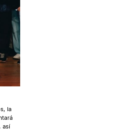
s, la
ntará
 así