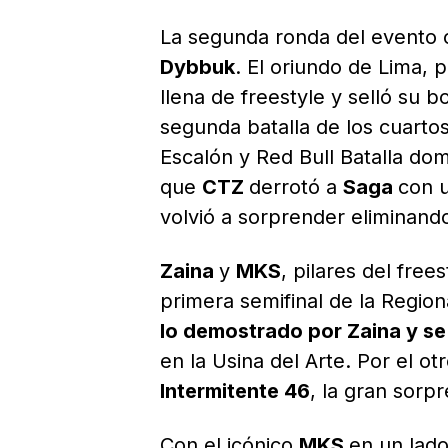
La segunda ronda del evento c
Dybbuk
. El oriundo de Lima, 
llena de freestyle y selló su b
segunda batalla de los cuartos
Escalón y Red Bull Batalla do
que
CTZ
derrotó a
Saga
con 
volvió a sorprender eliminand
Zaina
y
MKS
, pilares del free
primera semifinal de la Regio
lo demostrado por Zaina y se c
en la Usina del Arte. Por el ot
Intermitente 46
, la gran sorp
Con el icónico
MKS
en un lad