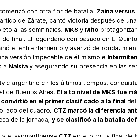
omenzó con otra flor de batalla:
Zaina versus
partido de Zárate, cantó victoria después de una
oleto a las semifinales.
MKS
y
Mito
protagonizar
 de final. El legendario con pasado en El Quint
minó el enfrentamiento y avanzó de ronda, mien
una versión impecable de él mismo e
Intermite
o a
Naista
y asegurando su presencia en las se
style argentino en los últimos tiempos, conquist
nal de Buenos Aires.
El alto nivel de MKS fue m
onvirtió en el primer clasificado a la final
del
ro lado del cuadro,
CTZ marcó la diferencia an
resa de la jornada,
y se clasificó a la batalla def
o y el sanmartinense
CTZ
en el otro, la final de l