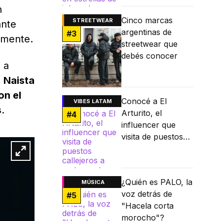
n
internet
Cinco marcas
STREETWEAR
ante
argentinas de
#
3
amente.
streetwear que
debés conocer
 a
,
Naista
on el
Conocé a El
VIBES LATAM
s
.
Arturito, el
#
4
influencer que
visita de puestos
callejeros a
restaurantes
Michelin
¿Quién es PALO, la
MÚSICA
voz detrás de
#
5
"Hacela corta
morocho"?