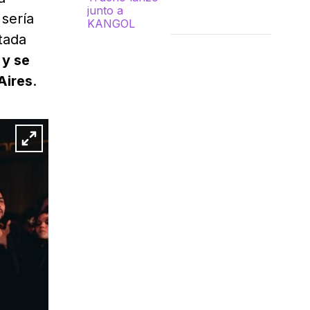
 sería
tada
 y se
Aires
.