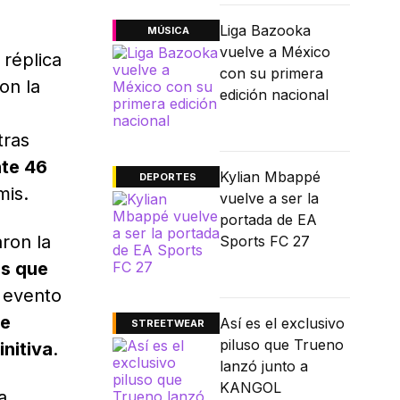
Liga Bazooka
MÚSICA
vuelve a México
 réplica
con su primera
on la
edición nacional
o
tras
nte 46
Kylian Mbappé
DEPORTES
mis.
vuelve a ser la
portada de EA
aron la
Sports FC 27
ás que
 evento
te
Así es el exclusivo
STREETWEAR
piluso que Trueno
initiva
.
lanzó junto a
KANGOL
a