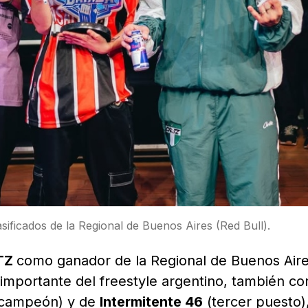
sificados de la Regional de Buenos Aires (Red Bull).
TZ
como ganador de la Regional de Buenos Aire
 importante del freestyle argentino, también co
campeón) y de
Intermitente 46
(tercer puesto),