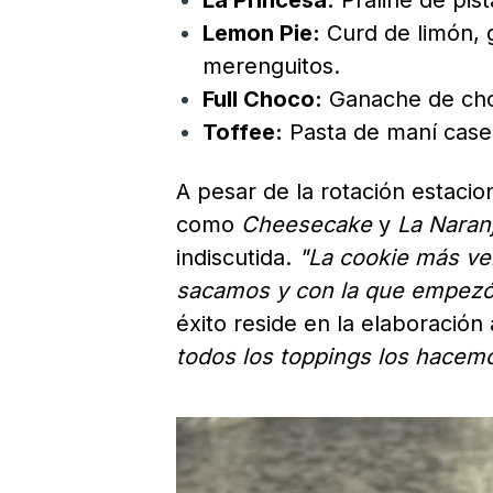
La Princesa:
Praliné de pist
Lemon Pie:
Curd de limón, 
merenguitos.
Full Choco:
Ganache de choco
Toffee:
Pasta de maní caser
A pesar de la rotación estaci
como
Cheesecake
y
La Naranj
indiscutida.
"La cookie más ven
sacamos y con la que empezó
éxito reside en la elaboración
todos los toppings los hace