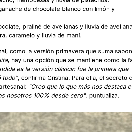
acho, frambuesas y lluvia de pistachos.
ganache de chocolate blanco con limón y
late, praliné de avellanas y lluvia de avellana
a, caramelo y lluvia de maní.
onal, como la versión primavera que suma sabor
ita
, hay una opción que se mantiene como la fa
dida es la versión clásica; fue la primera que
 todo"
, confirma Cristina. Para ella, el secreto 
 artesanal:
"Creo que lo que más nos destaca e
mos nosotros 100% desde cero"
, puntualiza.