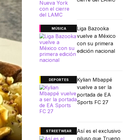
Liga Bazooka
MÚSICA
vuelve a México
con su primera
edición nacional
Kylian Mbappé
DEPORTES
vuelve a ser la
portada de EA
Sports FC 27
Así es el exclusivo
STREETWEAR
piluso que Trueno