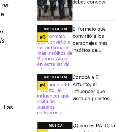
debés conocer
 de
 el
El formato que
VIBES LATAM
n
convirtió a los
#
3
is
personajes más
insólitos de
Buenos Aires en
estrellas de
internet
Conocé a El
VIBES LATAM
Arturito, el
#
4
influencer que
visita de puestos
callejeros a
. Las
restaurantes
Michelin
¿Quién es PALO, la
MÚSICA