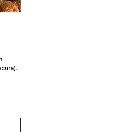
n
cura).