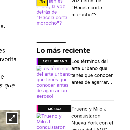
voz detrás de
#
5
"Hacela corta
morocho"?
s.
Lo más reciente
es
vorita
Los términos del
ARTE URBANO
arte urbano que
tenés que conocer
del
antes de agarrar
s que
un aerosol
Trueno y Milo J
MÚSICA
conquistaron
Nueva York con el
cierre del LAMC