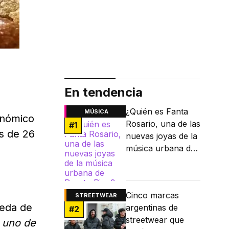
En tendencia
¿Quién es Fanta
MÚSICA
onómico
Rosario, una de las
#
1
s de 26
nuevas joyas de la
música urbana de
Puerto Rico?
Cinco marcas
STREETWEAR
ueda de
argentinas de
#
2
streetwear que
 uno de