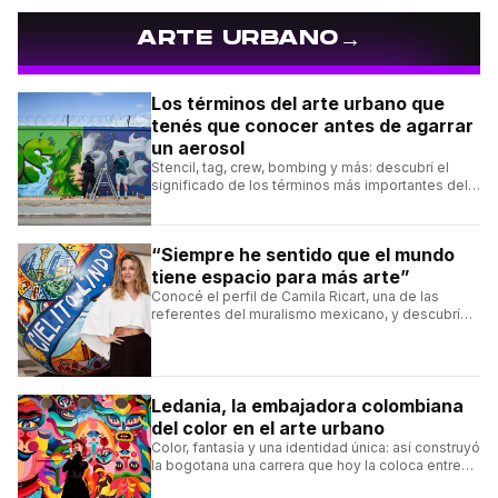
→
ARTE URBANO
Los términos del arte urbano que
tenés que conocer antes de agarrar
un aerosol
Stencil, tag, crew, bombing y más: descubrí el
significado de los términos más importantes del
arte urbano y el muralismo.
“Siempre he sentido que el mundo
tiene espacio para más arte”
Conocé el perfil de Camila Ricart, una de las
referentes del muralismo mexicano, y descubrí
cómo construyó su estilo y sus obras más
destacadas.
Ledania, la embajadora colombiana
del color en el arte urbano
Color, fantasía y una identidad única: así construyó
la bogotana una carrera que hoy la coloca entre
las figuras femeninas más destacadas del