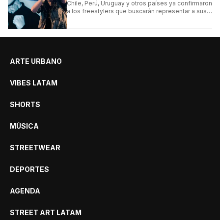
Chile, Perú, Uruguay y otros países ya confirmaron
a los freestylers que buscarán representar a sus
selecciones en el torneo organizado por Urban
Roosters.
ARTE URBANO
VIBES LATAM
SHORTS
MÚSICA
STREETWEAR
DEPORTES
AGENDA
STREET ART LATAM