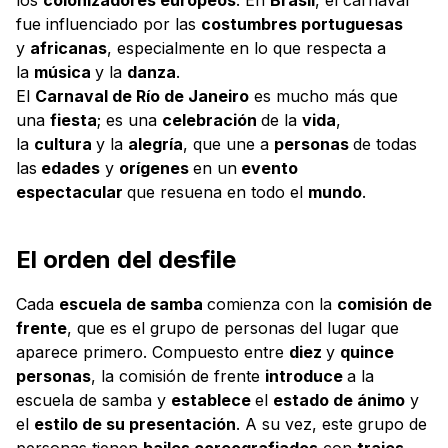
los
colonizadores europeos
. En
Brasil
, el carnaval
fue influenciado por las
costumbres portuguesas
y
africanas
, especialmente en lo que respecta a
la
música
y la
danza
.
El
Carnaval de Río de Janeiro
es mucho más que
una
fiesta
; es una
celebración
de la
vida
,
la
cultura
y la
alegría
, que une a
personas
de todas
las
edades
y
orígenes
en un
evento
espectacular
que resuena en todo el
mundo
.
El orden del desfile
Cada
escuela de samba
comienza con la
comisión de
frente
, que es el grupo de personas del lugar que
aparece primero. Compuesto entre
diez
y
quince
personas
, la comisión de frente
introduce
a la
escuela de samba y
establece
el
estado de ánimo
y
el
estilo de su presentación
. A su vez, este grupo de