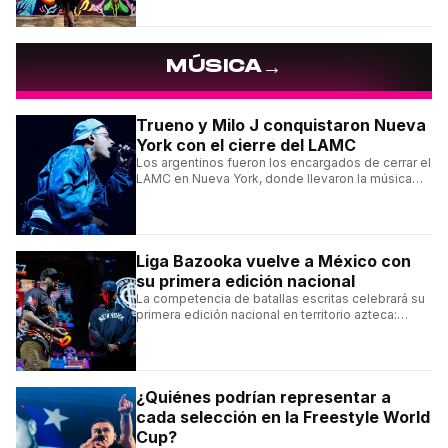
muralismo latino.
→
MÚSICA
Trueno y Milo J conquistaron Nueva
York con el cierre del LAMC
Los argentinos fueron los encargados de cerrar el
LAMC en Nueva York, donde llevaron la música
urbana argentina a uno de los escenarios más
emblemáticos.
Liga Bazooka vuelve a México con
su primera edición nacional
La competencia de batallas escritas celebrará su
primera edición nacional en territorio azteca:
conocé la cartelera, la fecha y cómo conseguir
entradas.
¿Quiénes podrían representar a
cada selección en la Freestyle World
Cup?