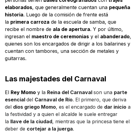
personas tienen
bailes coreografiados
con
trajes
elaborados
, que generalmente cuentan una
pequeña
historia
. Luego de la comisión de frente está
la
primera carroza
de la escuela de samba, que
recibe el nombre de
ala de apertura
. Y por último,
ingresan el
maestro de ceremonias
y el
abanderado
,
quienes son los encargados de dirigir a los bailarines y
cuentan con tambores, una sección de metales y
guitarras.
Las majestades del Carnaval
El
Rey Momo
y l
a
Reina del Carnaval
son una
parte
esencial
del
Carnaval de Río
. El primero, que deriva
del
dios griego Momo
, es el encargado de
dar inicio
a
la festividad y a quien el alcalde le suele entregar
la
llave de la ciudad
, mientras que la princesa tiene el
deber de
cortejar a la juerga
.