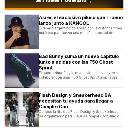
→
STREETWEAR
Así es el exclusivo piluso que Trueno
lanzó junto a KANGOL
El rapero argentino colaboró con la histórica firma
británica para lanzar una edición especial del
clásico Bermuda Casual.
Bad Bunny suma un nuevo capítulo
junto a adidas con las F50 Ghost
Sprint
El puertorriqueño y la marca alemana vuelven a
colaborar con unas F50 Ghost Sprint inspiradas en
Puerto Rico y una de las franquicias más icónicas
del fútbol.
Flash Design y Sneakerhead BA
necesitan tu ayuda para llegar a
ComplexCon
Conocé la rifa que Flash Design y Sneakerhead
BA organizaron para viajar a ComplexCon, uno de
los eventos más importantes del mundo sneaker.