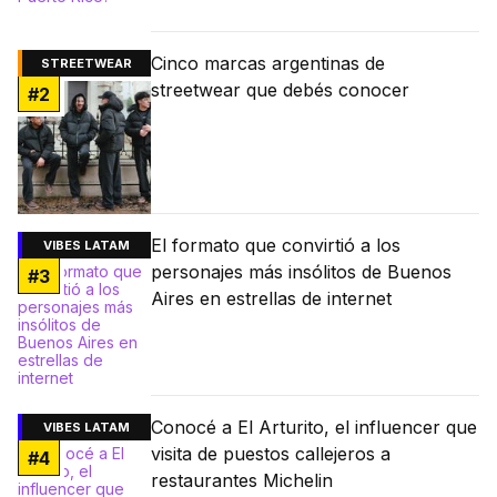
Cinco marcas argentinas de
STREETWEAR
streetwear que debés conocer
#
2
El formato que convirtió a los
VIBES LATAM
personajes más insólitos de Buenos
#
3
Aires en estrellas de internet
Conocé a El Arturito, el influencer que
VIBES LATAM
visita de puestos callejeros a
#
4
restaurantes Michelin