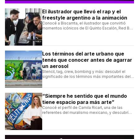
El ilustrador que llevó el rap y el
freestyle argentino a la animación
Conocé a Biscarrita, el ilustrador que convirtió
momentos icónicos de El Quinto Escalón, Red Bull
Batalla y Liga Bazooka en piezas de animación.
Los términos del arte urbano que
tenés que conocer antes de agarrar
un aerosol
Stencil, tag, crew, bombing y más: descubrí el
significado de los términos más importantes del
arte urbano y el muralismo.
“Siempre he sentido que el mundo
tiene espacio para más arte”
Conocé el perfil de Camila Ricart, una de las
referentes del muralismo mexicano, y descubrí
cómo construyó su estilo y sus obras más
destacadas.