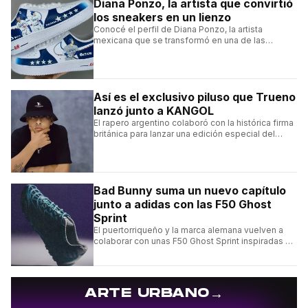
Diana Ponzo, la artista que convirtió
los sneakers en un lienzo
Conocé el perfil de Diana Ponzo, la artista
mexicana que se transformó en una de las
grandes referentes de la customización de
sneakers en Latinoamérica.
Así es el exclusivo piluso que Trueno
lanzó junto a KANGOL
El rapero argentino colaboró con la histórica firma
británica para lanzar una edición especial del
clásico Bermuda Casual.
Bad Bunny suma un nuevo capítulo
junto a adidas con las F50 Ghost
Sprint
El puertorriqueño y la marca alemana vuelven a
colaborar con unas F50 Ghost Sprint inspiradas en
Puerto Rico y una de las franquicias más icónicas
del fútbol.
→
ARTE URBANO