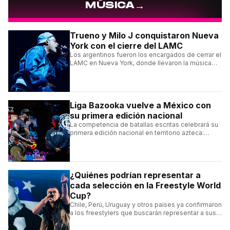
→
MÚSICA
Trueno y Milo J conquistaron Nueva
York con el cierre del LAMC
Los argentinos fueron los encargados de cerrar el
LAMC en Nueva York, donde llevaron la música
urbana argentina a uno de los escenarios más
emblemáticos.
Liga Bazooka vuelve a México con
su primera edición nacional
La competencia de batallas escritas celebrará su
primera edición nacional en territorio azteca:
conocé la cartelera, la fecha y cómo conseguir
entradas.
¿Quiénes podrían representar a
cada selección en la Freestyle World
Cup?
Chile, Perú, Uruguay y otros países ya confirmaron
a los freestylers que buscarán representar a sus
selecciones en el torneo organizado por Urban
Roosters.