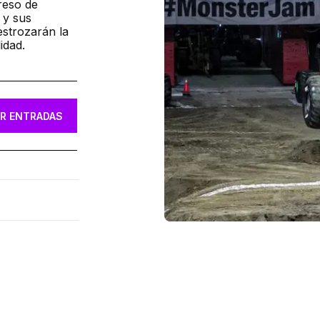
reso de
 y sus
strozarán la
idad.
R ENTRADAS