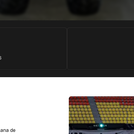
6
mana de