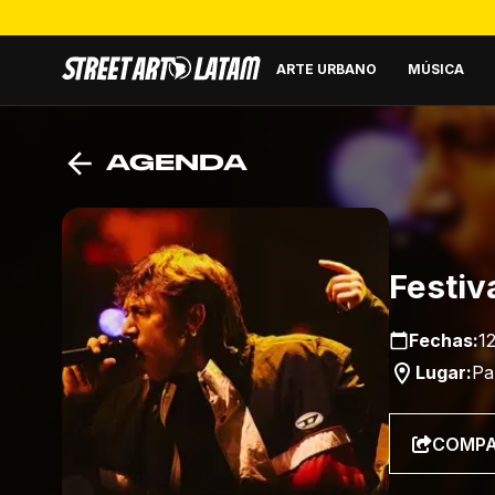
ARTE URBANO
MÚSICA
AGENDA
Festiva
Fechas:
1
Lugar:
Pa
COMPA