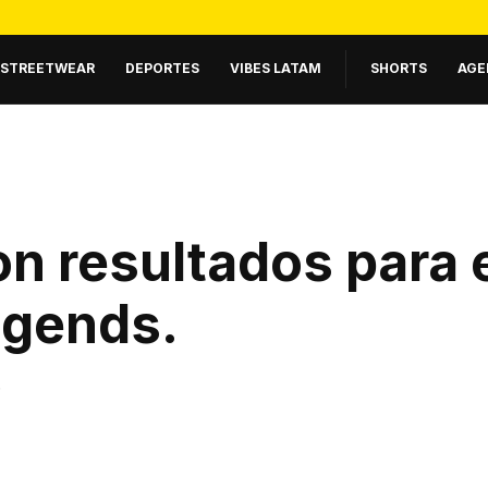
STREETWEAR
DEPORTES
VIBES LATAM
SHORTS
AGE
n resultados para 
egends
.
.