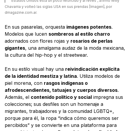
"Estados Unidos está un poco retorcido y al revés", afirmó Willy
Chavarria y volteó las siglas USA en sus prendas [Imagen], por
dmagazine.com.ar.
En sus pasarelas, orquesta
imágenes potentes
.
Modelos que lucen
sombreros al estilo charro
adornados con flores rojas y
rosarios de perlas
gigantes
, una amalgama audaz de la moda mexicana,
la cultura del hip-hop y el streetwear.
En su estilo visual hay una
reivindicación explícita
de la identidad mestiza y latina
. Utiliza modelos de
piel morena, con
rasgos indígenas o
afrodescendientes, tatuajes y cuerpos diversos
.
Además, el
contenido político y social
impregna sus
colecciones; sus desfiles son un homenaje a
migrantes, trabajadores y la comunidad LGBTQ+,
porque para él, la ropa “indica cómo queremos ser
percibidos” y se convierte en una plataforma para