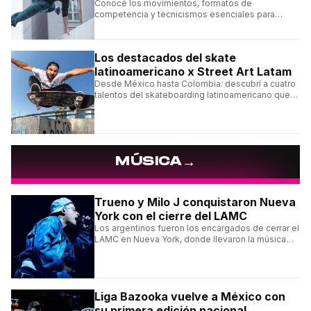
Conocé los movimientos, formatos de
competencia y tecnicismos esenciales para
seguir una competencia de parkour sin perderte
ningún detalle.
Los destacados del skate
latinoamericano x Street Art Latam
Desde México hasta Colombia: descubrí a cuatro
talentos del skateboarding latinoamericano que
se destacan por sus trucos y su estilo sobre la
tabla.
→
MÚSICA
Trueno y Milo J conquistaron Nueva
York con el cierre del LAMC
Los argentinos fueron los encargados de cerrar el
LAMC en Nueva York, donde llevaron la música
urbana argentina a uno de los escenarios más
emblemáticos.
Liga Bazooka vuelve a México con
su primera edición nacional