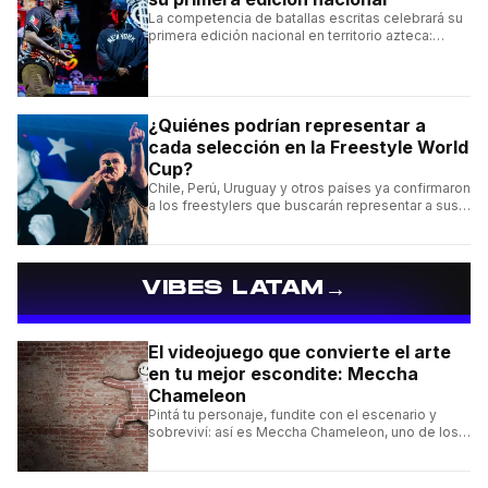
La competencia de batallas escritas celebrará su
primera edición nacional en territorio azteca:
conocé la cartelera, la fecha y cómo conseguir
entradas.
¿Quiénes podrían representar a
cada selección en la Freestyle World
Cup?
Chile, Perú, Uruguay y otros países ya confirmaron
a los freestylers que buscarán representar a sus
selecciones en el torneo organizado por Urban
Roosters.
→
VIBES LATAM
El videojuego que convierte el arte
en tu mejor escondite: Meccha
Chameleon
Pintá tu personaje, fundite con el escenario y
sobreviví: así es Meccha Chameleon, uno de los
videojuegos independientes del momento.