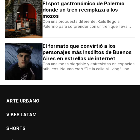
El spot gastronómico de Palermo
donde un tren reemplaza a los
mozos
Con una propuesta diferente, Rails llegó a
Palermo para sorprender con un tren que lleva
cada pedido hasta la mesa y una carta de
hamburguesas, sándwiches y más.
El formato que convirtió a los
personajes más insólitos de Buenos
Aires en estrellas de internet
Con una mesa plegable y entrevistas en espacios
públicos, Neumo creó “De la calle al living”, uno
de los formatos más virales de las redes
argentinas.
ARTE URBANO
VIBES LATAM
SHORTS