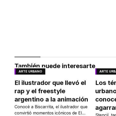
También puede interesarte
ARTE URBANO
ARTE UR
El ilustrador que llevó el
Los té
rap y el freestyle
urbano
argentino a la animación
conoce
agarra
Conocé a Biscarrita, el ilustrador que
convirtió momentos icónicos de El
Stencil, t