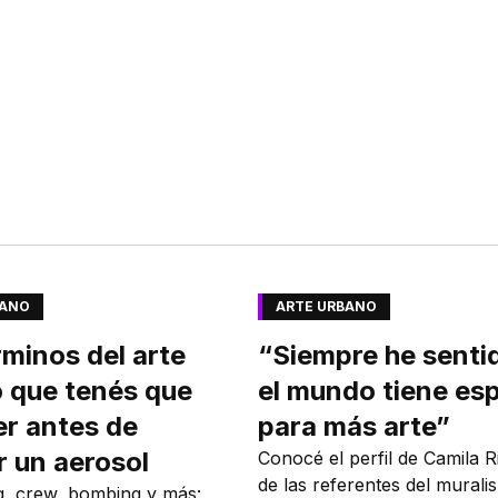
BANO
ARTE URBANO
rminos del arte
“Siempre he senti
 que tenés que
el mundo tiene es
r antes de
para más arte”
r un aerosol
Conocé el perfil de Camila R
de las referentes del murali
ag, crew, bombing y más: