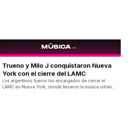
 construyó
que hoy la coloca entre las figuras
stacadas.
femeninas más destacadas del
muralismo latino.
→
MÚSICA
Trueno y Milo J conquistaron Nueva
York con el cierre del LAMC
Los argentinos fueron los encargados de cerrar el
LAMC en Nueva York, donde llevaron la música urbana
argentina a uno de los escenarios más emblemáticos.