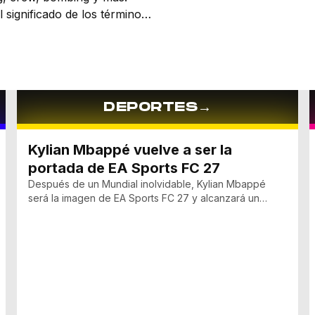
mexicano, y descubrí cómo
l significado de los términos
su estilo y sus obras más de
antes del arte urbano y el
.
→
DEPORTES
Kylian Mbappé vuelve a ser la
portada de EA Sports FC 27
Después de un Mundial inolvidable, Kylian Mbappé
será la imagen de EA Sports FC 27 y alcanzará un
récord histórico dentro de la franquicia.