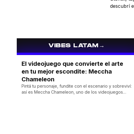
Quinto Escalón, Red Bull Batalla y Liga
descubrí e
Bazooka en piezas de animación.
más import
muralismo
→
VIBES LATAM
El videojuego que convierte el arte
en tu mejor escondite: Meccha
Chameleon
Pintá tu personaje, fundite con el escenario y sobreviví:
así es Meccha Chameleon, uno de los videojuegos
independientes del momento.