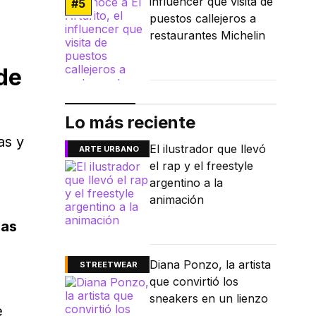
influencer que visita de
#
5
puestos callejeros a
restaurantes Michelin
de
Lo más reciente
as y
El ilustrador que llevó
ARTE URBANO
el rap y el freestyle
argentino a la
animación
das
Diana Ponzo, la artista
STREETWEAR
que convirtió los
sneakers en un lienzo
e