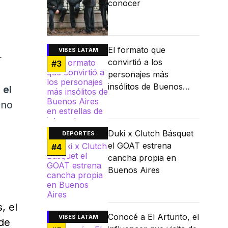
conocer
El formato que
VIBES LATAM
r
convirtió a los
#
3
personajes más
insólitos de Buenos
 el
Aires en estrellas de
 no
internet
Duki x Clutch Básquet
DEPORTES
el GOAT estrena
#
4
cancha propia en
Buenos Aires
, el
Conocé a El Arturito, el
VIBES LATAM
de