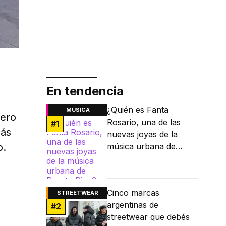
En tendencia
¿Quién es Fanta
MÚSICA
nero
Rosario, una de las
#
1
más
nuevas joyas de la
o.
música urbana de
Puerto Rico?
Cinco marcas
STREETWEAR
argentinas de
#
2
streetwear que debés