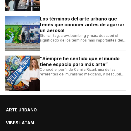
Los términos del arte urbano que
tenés que conocer antes de agarrar
un aerosol
Stencil, tag, crew, bombing y más: descubrí el
significado de los términos más importantes del
arte urbano y el muralismo.
“Siempre he sentido que el mundo
tiene espacio para más arte”
Conocé el perfil de Camila Ricart, una de las
referentes del muralismo mexicano, y descubrí
cómo construyó su estilo y sus obras más
destacadas.
ARTE URBANO
VIBES LATAM