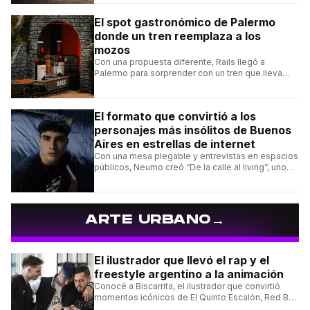
El spot gastronómico de Palermo
donde un tren reemplaza a los
mozos
Con una propuesta diferente, Rails llegó a
Palermo para sorprender con un tren que lleva
cada pedido hasta la mesa y una carta de
hamburguesas, sándwiches y más.
El formato que convirtió a los
personajes más insólitos de Buenos
Aires en estrellas de internet
Con una mesa plegable y entrevistas en espacios
públicos, Neumo creó “De la calle al living”, uno
de los formatos más virales de las redes
argentinas.
→
ARTE URBANO
El ilustrador que llevó el rap y el
freestyle argentino a la animación
Conocé a Biscarrita, el ilustrador que convirtió
momentos icónicos de El Quinto Escalón, Red Bull
Batalla y Liga Bazooka en piezas de animación.