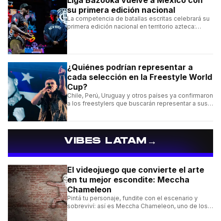
su primera edición nacional
La competencia de batallas escritas celebrará su
primera edición nacional en territorio azteca:
conocé la cartelera, la fecha y cómo conseguir
entradas.
¿Quiénes podrían representar a
cada selección en la Freestyle World
Cup?
Chile, Perú, Uruguay y otros países ya confirmaron
a los freestylers que buscarán representar a sus
selecciones en el torneo organizado por Urban
Roosters.
→
VIBES LATAM
El videojuego que convierte el arte
en tu mejor escondite: Meccha
Chameleon
Pintá tu personaje, fundite con el escenario y
sobreviví: así es Meccha Chameleon, uno de los
videojuegos independientes del momento.