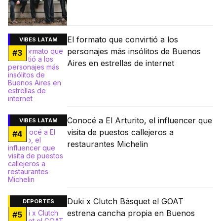
El formato que convirtió a los
VIBES LATAM
personajes más insólitos de Buenos
#
3
Aires en estrellas de internet
Conocé a El Arturito, el influencer que
VIBES LATAM
visita de puestos callejeros a
#
4
restaurantes Michelin
Duki x Clutch Básquet el GOAT
DEPORTES
estrena cancha propia en Buenos
#
5