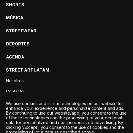
SHORTS
MÚSICA
STREETWEAR
DEPORTES
AGENDA
STREET ART LATAM
Nosotros
Contacto
Privacidad
We use cookies and similar technologies on our website to
enhance your experience and personalize content and ads.
By continuing to use our website/app, you consent to the use
of these technologies and the processing of your personal
data for personalized and non-personalized advertising. By
clicking 'Accept', you consent to the use of cookies and the
processing of your data as described above