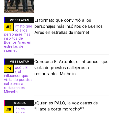
El formato que convirtió a los
VIBES LATAM
personajes más insólitos de Buenos
#
3
Aires en estrellas de internet
Conocé a El Arturito, el influencer que
VIBES LATAM
visita de puestos callejeros a
#
4
restaurantes Michelin
¿Quién es PALO, la voz detrás de
MÚSICA
"Hacela corta morocho"?
#
5