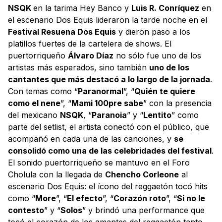
NSQK
en la tarima Hey Banco y
Luis R. Conríquez
en
el escenario Dos Equis lideraron la tarde noche en el
Festival Resuena Dos Equis
y dieron paso a los
platillos fuertes de la cartelera de shows. El
puertorriqueño
Álvaro Díaz
no sólo fue uno de los
artistas más esperados, sino también
uno de los
cantantes que más destacó a lo largo de la jornada
.
Con temas como “
Paranormal
”, “
Quién te quiere
como el nene
”, “
Mami 100pre sabe
” con la presencia
del mexicano
NSQK
, “
Paranoia
” y “
Lentito
” como
parte del setlist, el artista conectó con el público, que
acompañó en cada una de las canciones, y
se
consolidó como una de las celebridades del festival
.
El sonido puertorriqueño se mantuvo en el Foro
Cholula con la llegada de
Chencho Corleone
al
escenario Dos Equis: el ícono del reggaetón tocó hits
como “
More
”, “
El efecto
”, “
Corazón roto
”, “
Si no le
contesto
” y “
Solos
” y brindó una performance que
tocó el corazón de los amantes del reggaetón tanto