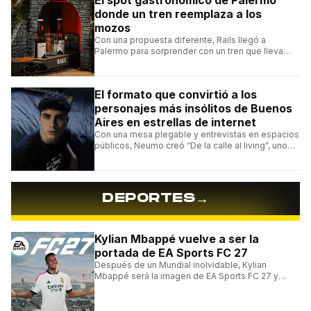
donde un tren reemplaza a los
mozos
Con una propuesta diferente, Rails llegó a
Palermo para sorprender con un tren que lleva
cada pedido hasta la mesa y una carta de
hamburguesas, sándwiches y más.
El formato que convirtió a los
personajes más insólitos de Buenos
Aires en estrellas de internet
Con una mesa plegable y entrevistas en espacios
públicos, Neumo creó “De la calle al living”, uno
de los formatos más virales de las redes
argentinas.
→
DEPORTES
Kylian Mbappé vuelve a ser la
portada de EA Sports FC 27
Después de un Mundial inolvidable, Kylian
Mbappé será la imagen de EA Sports FC 27 y
alcanzará un récord histórico dentro de la
franquicia.