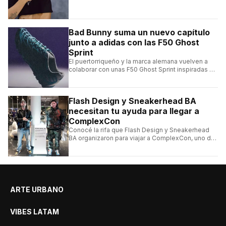
Bad Bunny suma un nuevo capítulo
junto a adidas con las F50 Ghost
Sprint
El puertorriqueño y la marca alemana vuelven a
colaborar con unas F50 Ghost Sprint inspiradas en
Puerto Rico y una de las franquicias más icónicas
del fútbol.
Flash Design y Sneakerhead BA
necesitan tu ayuda para llegar a
ComplexCon
Conocé la rifa que Flash Design y Sneakerhead
BA organizaron para viajar a ComplexCon, uno de
los eventos más importantes del mundo sneaker.
ARTE URBANO
VIBES LATAM