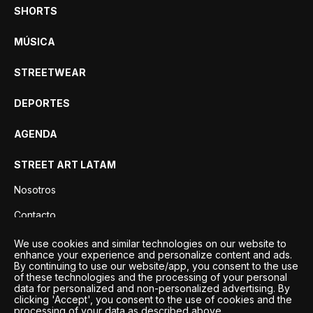
SHORTS
MÚSICA
STREETWEAR
DEPORTES
AGENDA
STREET ART LATAM
Nosotros
Contacto
Privacidad
We use cookies and similar technologies on our website to
enhance your experience and personalize content and ads.
By continuing to use our website/app, you consent to the use
of these technologies and the processing of your personal
data for personalized and non-personalized advertising. By
clicking 'Accept', you consent to the use of cookies and the
processing of your data as described above