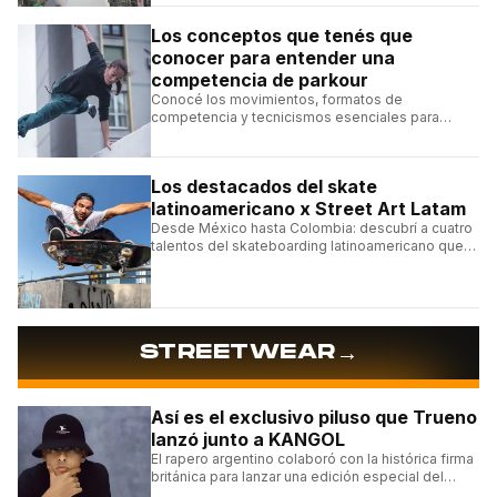
Los conceptos que tenés que
conocer para entender una
competencia de parkour
Conocé los movimientos, formatos de
competencia y tecnicismos esenciales para
seguir una competencia de parkour sin perderte
ningún detalle.
Los destacados del skate
latinoamericano x Street Art Latam
Desde México hasta Colombia: descubrí a cuatro
talentos del skateboarding latinoamericano que
se destacan por sus trucos y su estilo sobre la
tabla.
→
STREETWEAR
Así es el exclusivo piluso que Trueno
lanzó junto a KANGOL
El rapero argentino colaboró con la histórica firma
británica para lanzar una edición especial del
clásico Bermuda Casual.