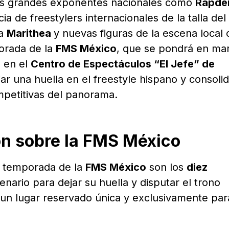
los grandes exponentes nacionales como
Rapder
a de freestylers internacionales de la talla del
na
Marithea
y nuevas figuras de la escena local
orada de la
FMS México
, que se pondrá en mar
e
en el
Centro de Espectáculos “El Jefe” de
ar una huella en el freestyle hispano y consoli
mpetitivas del panorama.
ón sobre la FMS México
a temporada de la
FMS México
son los
diez
nario para dejar su huella y disputar el trono
un lugar reservado única y exclusivamente par