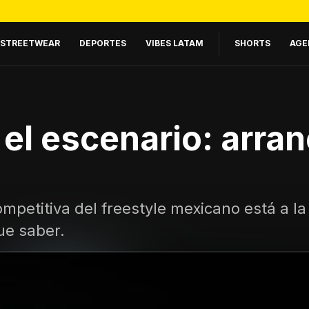
STREETWEAR
DEPORTES
VIBES LATAM
SHORTS
AGE
el escenario: arra
petitiva del freestyle mexicano está a la 
ue saber.