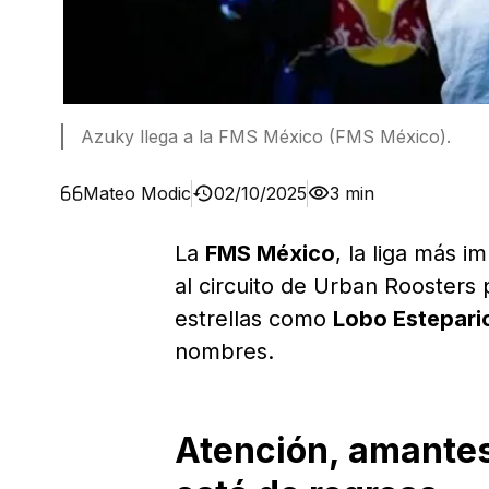
Azuky llega a la FMS México (FMS México).
Mateo Modic
02/10/2025
3 min
La
FMS México
, la liga más i
al circuito de Urban Roosters
estrellas como
Lobo Estepario
nombres.
Atención, amantes