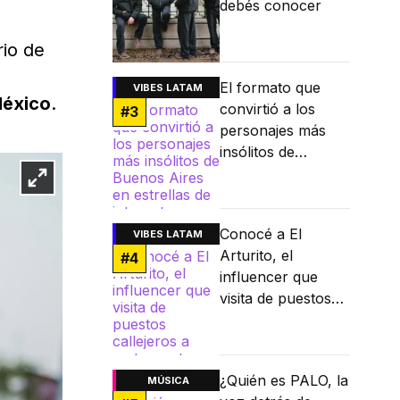
debés conocer
rio de
El formato que
VIBES LATAM
éxico
.
convirtió a los
#
3
personajes más
insólitos de
Buenos Aires en
estrellas de
internet
Conocé a El
VIBES LATAM
Arturito, el
#
4
influencer que
visita de puestos
callejeros a
restaurantes
Michelin
¿Quién es PALO, la
MÚSICA