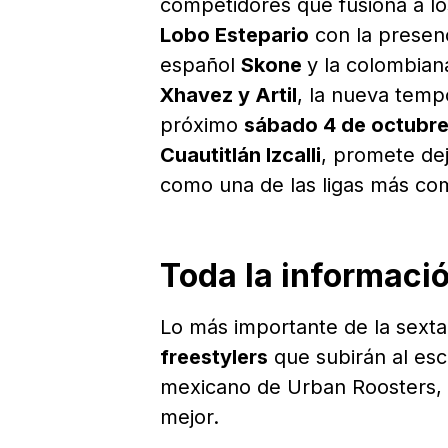
competidores que fusiona a 
Lobo Estepario
con la presenci
español
Skone
y la colombia
Xhavez y Artil
, la nueva temp
próximo
sábado 4 de octubr
Cuautitlán Izcalli
, promete dej
como una de las ligas más co
Toda la informaci
Lo más importante de la sext
freestylers
que subirán al esce
mexicano de Urban Roosters, 
mejor.