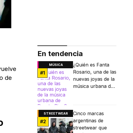
En tendencia
¿Quién es Fanta
MÚSICA
vuelve
Rosario, una de las
#
1
to de
nuevas joyas de la
música urbana de
Puerto Rico?
Cinco marcas
STREETWEAR
o
argentinas de
#
2
streetwear que