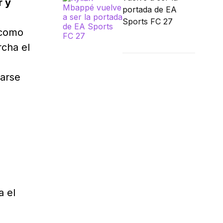
 y
portada de EA
Sports FC 27
 como
cha el
darse
a el