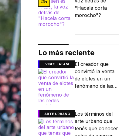
voz detrás de
#
5
"Hacela corta
morocho"?
Lo más reciente
El creador que
VIBES LATAM
convirtió la venta
de elotes en un
fenómeno de las
redes sociales
Los términos del
ARTE URBANO
arte urbano que
tenés que conocer
antes de agarrar