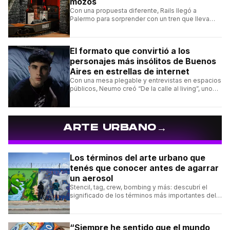
mozos
Con una propuesta diferente, Rails llegó a
Palermo para sorprender con un tren que lleva
cada pedido hasta la mesa y una carta de
hamburguesas, sándwiches y más.
El formato que convirtió a los
personajes más insólitos de Buenos
Aires en estrellas de internet
Con una mesa plegable y entrevistas en espacios
públicos, Neumo creó “De la calle al living”, uno
de los formatos más virales de las redes
argentinas.
→
ARTE URBANO
Los términos del arte urbano que
tenés que conocer antes de agarrar
un aerosol
Stencil, tag, crew, bombing y más: descubrí el
significado de los términos más importantes del
arte urbano y el muralismo.
“Siempre he sentido que el mundo