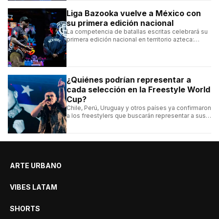
Liga Bazooka vuelve a México con
su primera edición nacional
La competencia de batallas escritas celebrará su
primera edición nacional en territorio azteca:
conocé la cartelera, la fecha y cómo conseguir
entradas.
¿Quiénes podrían representar a
cada selección en la Freestyle World
Cup?
Chile, Perú, Uruguay y otros países ya confirmaron
a los freestylers que buscarán representar a sus
selecciones en el torneo organizado por Urban
Roosters.
ARTE URBANO
VIBES LATAM
SHORTS