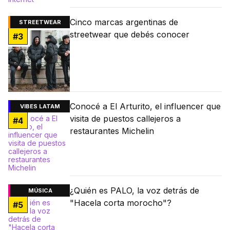
Cinco marcas argentinas de
STREETWEAR
streetwear que debés conocer
#
3
Conocé a El Arturito, el influencer que
VIBES LATAM
visita de puestos callejeros a
#
4
restaurantes Michelin
¿Quién es PALO, la voz detrás de
MÚSICA
"Hacela corta morocho"?
#
5