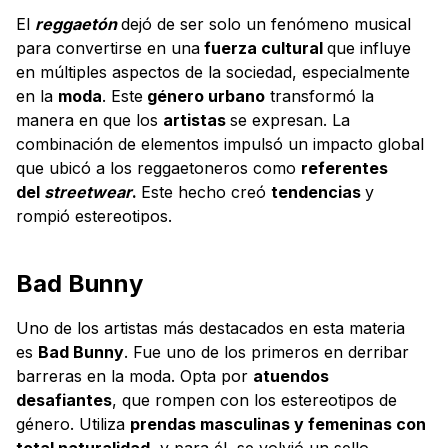
El
reggaetón
dejó de ser solo un fenómeno musical
para convertirse en una
fuerza cultural
que influye
en múltiples aspectos de la sociedad, especialmente
en la
moda
. Este
género urbano
transformó la
manera en que los
artistas
se expresan. La
combinación de elementos impulsó un impacto global
que ubicó a los reggaetoneros como
referentes
del
streetwear
.
Este hecho creó
tendencias
y
rompió estereotipos.
Bad Bunny
Uno de los artistas más destacados en esta materia
es
Bad Bunny
. Fue uno de los primeros en derribar
barreras en la moda. Opta por
atuendos
desafiantes
, que rompen con los estereotipos de
género. Utiliza
prendas masculinas y femeninas con
total naturalidad
, y para él, se volvió un sello