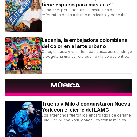
tiene espacio para más arte”
Conocé el perfil de Camila Ricart, una de las
referentes del muralismo mexicano, y descubrí
cómo construyó su estilo y sus obras más
destacadas.
Ledania, la embajadora colombiana
del color en el arte urbano
Color, fantasía y una identidad única: así construyó
la bogotana una carrera que hoy la coloca entre
las figuras femeninas más destacadas del
muralismo latino.
→
MÚSICA
Trueno y Milo J conquistaron Nueva
York con el cierre del LAMC
Los argentinos fueron los encargados de cerrar el
LAMC en Nueva York, donde llevaron la música
urbana argentina a uno de los escenarios más
emblemáticos.