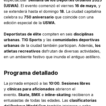
(USWA)
. El evento comenzó el viernes
16 de mayo
, y
se extenderá hasta el domingo
18
. La ciudad capitalina
celebra su
750 aniversario
que coincide con una
edición especial de la
USWA
.
Deportistas de élite
compiten en seis
disciplinas
urbanas
.
TIG Sports
y las
comunidades deportivas
urbanas
de la ciudad también participan. Además,
los
atletas recreativos
disfrutan de diversas actividades,
en un ambiente festivo que inunda el antiguo astillero.
Programa detallado
La jornada empezó a las
10:00
.
Sesiones libres
y
clínicas para aficionados
abrieron el
evento.
Skate, BMX
e
inline-skating
recibieron a
entusiastas de todas las edades. Las
clasificatorias
del Parkour World Cup
también iniciaron y cabe