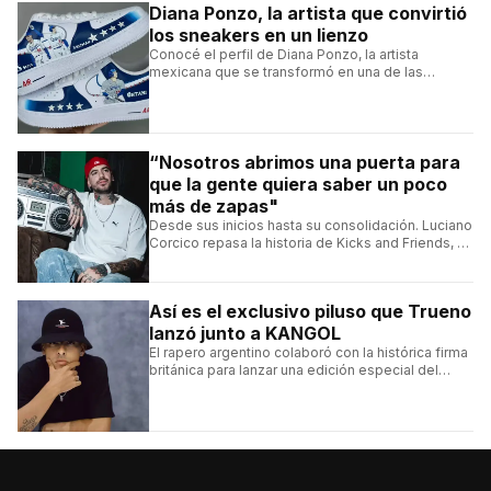
Diana Ponzo, la artista que convirtió
los sneakers en un lienzo
Conocé el perfil de Diana Ponzo, la artista
mexicana que se transformó en una de las
grandes referentes de la customización de
sneakers en Latinoamérica.
“Nosotros abrimos una puerta para
que la gente quiera saber un poco
más de zapas"
Desde sus inicios hasta su consolidación. Luciano
Corcico repasa la historia de Kicks and Friends, el
proyecto que transformó la cultura sneaker en
Argentina.
Así es el exclusivo piluso que Trueno
lanzó junto a KANGOL
El rapero argentino colaboró con la histórica firma
británica para lanzar una edición especial del
clásico Bermuda Casual.