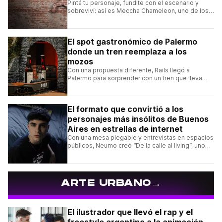
Pintá tu personaje, fundite con el escenario y
sobreviví: así es Meccha Chameleon, uno de los
videojuegos independientes del momento.
El spot gastronómico de Palermo
donde un tren reemplaza a los
mozos
Con una propuesta diferente, Rails llegó a
Palermo para sorprender con un tren que lleva
cada pedido hasta la mesa y una carta de
hamburguesas, sándwiches y más.
El formato que convirtió a los
personajes más insólitos de Buenos
Aires en estrellas de internet
Con una mesa plegable y entrevistas en espacios
públicos, Neumo creó “De la calle al living”, uno
de los formatos más virales de las redes
argentinas.
→
ARTE URBANO
El ilustrador que llevó el rap y el