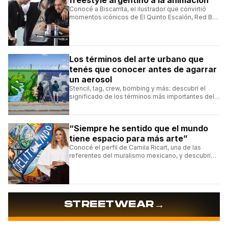
freestyle argentino a la animación
Conocé a Biscarrita, el ilustrador que convirtió
momentos icónicos de El Quinto Escalón, Red Bull
Batalla y Liga Bazooka en piezas de animación.
Los términos del arte urbano que
tenés que conocer antes de agarrar
un aerosol
Stencil, tag, crew, bombing y más: descubrí el
significado de los términos más importantes del
arte urbano y el muralismo.
“Siempre he sentido que el mundo
tiene espacio para más arte”
Conocé el perfil de Camila Ricart, una de las
referentes del muralismo mexicano, y descubrí
cómo construyó su estilo y sus obras más
destacadas.
→
STREETWEAR