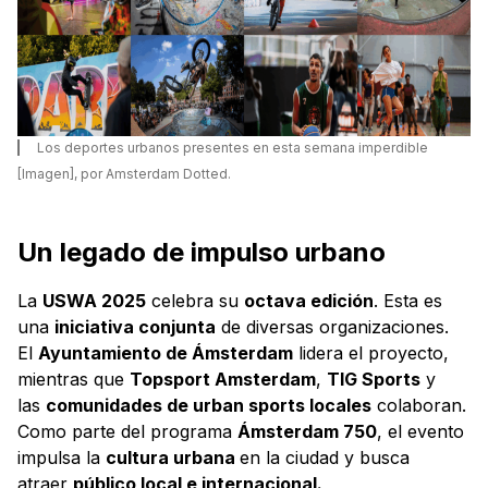
Los deportes urbanos presentes en esta semana imperdible
[Imagen], por Amsterdam Dotted.
Un legado de impulso urbano
La
USWA 2025
celebra su
octava edición
. Esta es
una
iniciativa conjunta
de diversas organizaciones.
El
Ayuntamiento de Ámsterdam
lidera el proyecto,
mientras que
Topsport Amsterdam
,
TIG Sports
y
las
comunidades de urban sports locales
colaboran.
Como parte del programa
Ámsterdam 750
, el evento
impulsa la
cultura urbana
en la ciudad y busca
atraer
público local e internacional.