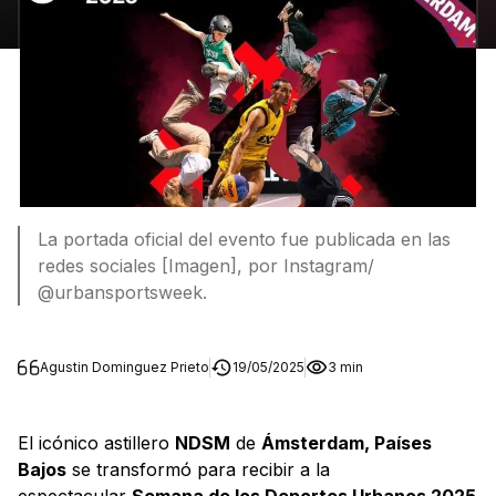
La portada oficial del evento fue publicada en las
redes sociales [Imagen], por Instagram/
@urbansportsweek.
Agustin Dominguez Prieto
19/05/2025
3 min
El icónico astillero
NDSM
de
Ámsterdam, Países
Bajos
se transformó para recibir a la
espectacular
Semana de los Deportes Urbanos 2025