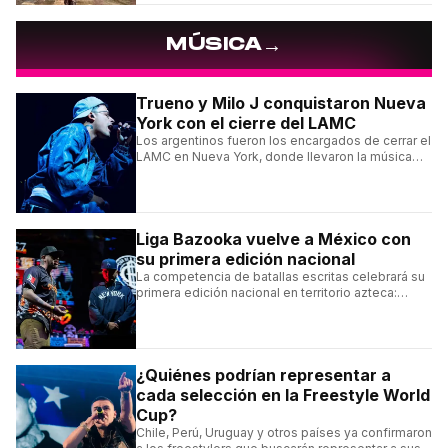
→
MÚSICA
Trueno y Milo J conquistaron Nueva
York con el cierre del LAMC
Los argentinos fueron los encargados de cerrar el
LAMC en Nueva York, donde llevaron la música
urbana argentina a uno de los escenarios más
emblemáticos.
Liga Bazooka vuelve a México con
su primera edición nacional
La competencia de batallas escritas celebrará su
primera edición nacional en territorio azteca:
conocé la cartelera, la fecha y cómo conseguir
entradas.
¿Quiénes podrían representar a
cada selección en la Freestyle World
Cup?
Chile, Perú, Uruguay y otros países ya confirmaron