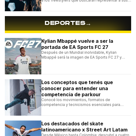
a los freestylers que buscarán representar a sus
selecciones en el torneo organizado por Urban
Roosters.
→
DEPORTES
Kylian Mbappé vuelve a ser la
portada de EA Sports FC 27
Después de un Mundial inolvidable, Kylian
Mbappé será la imagen de EA Sports FC 27 y
alcanzará un récord histórico dentro de la
franquicia.
Los conceptos que tenés que
conocer para entender una
competencia de parkour
Conocé los movimientos, formatos de
competencia y tecnicismos esenciales para
seguir una competencia de parkour sin perderte
ningún detalle.
Los destacados del skate
latinoamericano x Street Art Latam
Desde México hasta Colombia: descubrí a cuatro