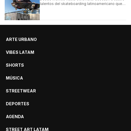
talentos del skateboarding latinoamericano que
se destacan por sus trucos y su estilo sobre la
tabla.
ARTE URBANO
VIBES LATAM
SHORTS
MÚSICA
STREETWEAR
DEPORTES
AGENDA
STREET ART LATAM