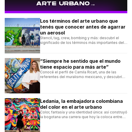
→
ARTE URBANO
Los términos del arte urbano que
tenés que conocer antes de agarrar
un aerosol
Stencil, tag, crew, bombing y más: descubrí el
significado de los términos más importantes del
arte urbano y el muralismo.
“Siempre he sentido que el mundo
tiene espacio para más arte”
Conocé el perfil de Camila Ricart, una de las
referentes del muralismo mexicano, y descubrí
cómo construyó su estilo y sus obras más
destacadas.
Ledania, la embajadora colombiana
del color en el arte urbano
Color, fantasía y una identidad única: así construyó
la bogotana una carrera que hoy la coloca entre
las figuras femeninas más destacadas del
muralismo latino.