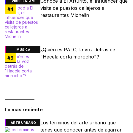
Conocé a El Arturito, el influencer que
VIBES LATAM
visita de puestos callejeros a
#
4
restaurantes Michelin
¿Quién es PALO, la voz detrás de
MÚSICA
"Hacela corta morocho"?
#
5
Lo más reciente
Los términos del arte urbano que
ARTE URBANO
tenés que conocer antes de agarrar