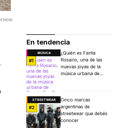
rvicio
En tendencia
¿Quién es Fanta
MÚSICA
Rosario, una de las
#
1
y
nuevas joyas de la
música urbana de
Puerto Rico?
n
Cinco marcas
STREETWEAR
argentinas de
#
2
streetwear que debés
conocer