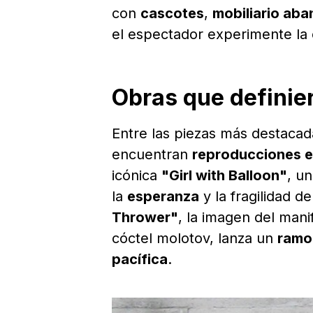
con
cascotes
,
mobiliario ab
el espectador experimente la
Obras que definie
Entre las piezas más destaca
encuentran
reproducciones 
icónica
"Girl with Balloon"
, u
la
esperanza
y la fragilidad 
Thrower"
, la imagen del man
cóctel molotov, lanza un
ramo
pacífica
.