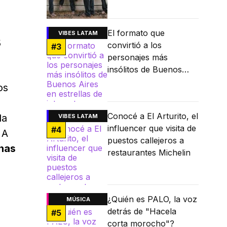
El formato que
VIBES LATAM
s
convirtió a los
#
3
personajes más
insólitos de Buenos
Aires en estrellas de
os
internet
Conocé a El Arturito, el
la
VIBES LATAM
influencer que visita de
#
4
 A
puestos callejeros a
enas
restaurantes Michelin
¿Quién es PALO, la voz
MÚSICA
detrás de "Hacela
#
5
corta morocho"?