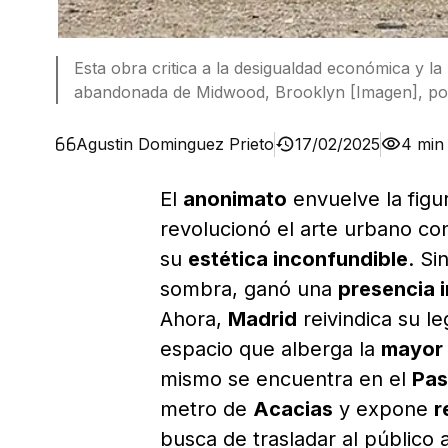
Esta obra critica a la desigualdad económica y la
abandonada de Midwood, Brooklyn [Imagen], por 
Agustin Dominguez Prieto
17/02/2025
4 min
El
anonimato
envuelve la figu
revolucionó el arte urbano con
su
estética inconfundible
. Si
sombra, ganó una
presencia 
Ahora,
Madrid
reivindica su l
espacio que alberga la
mayor 
mismo se encuentra en el
Pas
metro de
Acacias
y expone
r
busca de trasladar al público 