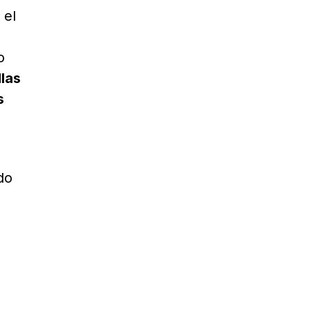
 el
o
llas
s
do