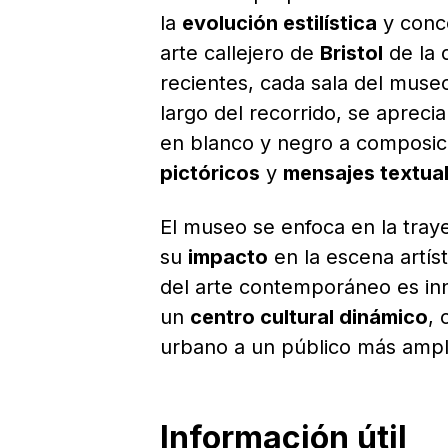
la
evolución estilística
y conc
arte callejero de
Bristol
de la 
recientes, cada sala del muse
largo del recorrido, se apreci
en blanco y negro a composi
pictóricos
y
mensajes textua
El museo se enfoca en la tray
su
impacto
en la escena artíst
del arte contemporáneo es in
un
centro cultural dinámico
, 
urbano a un público más ampl
Información útil