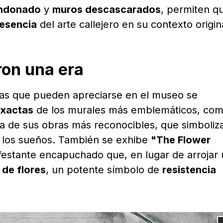
andonado
y
muros descascarados
, permiten q
esencia
del arte callejero en su contexto origin
ron una era
das que pueden apreciarse en el museo se
exactas
de los murales más emblemáticos, com
na de sus obras más reconocibles, que simboliz
de los sueños. También se exhibe
"The Flower
ifestante encapuchado que, en lugar de arrojar
 de flores
, un potente símbolo de
resistencia