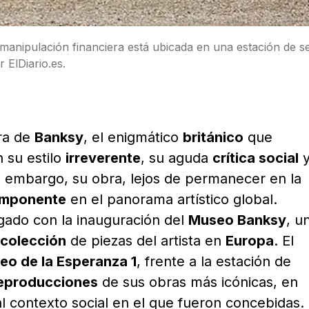
 manipulación financiera está ubicada en una estación de se
ElDiario.es.
ra de
Banksy
, el enigmático
británico
que
 su estilo
irreverente
, su aguda
crítica social
n embargo, su obra, lejos de permanecer en la
imponente
en el panorama artístico global.
egado con la inauguración del
Museo Banksy
, u
colección
de piezas del artista en
Europa
. El
eo de la Esperanza 1
, frente a la estación de
eproducciones
de sus obras más icónicas, en
al contexto social en el que fueron concebidas.