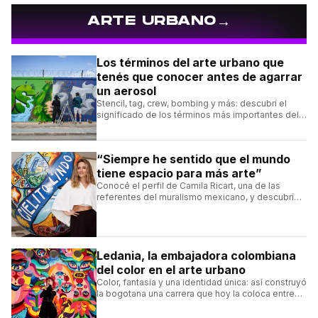
→
ARTE URBANO
Los términos del arte urbano que
tenés que conocer antes de agarrar
un aerosol
Stencil, tag, crew, bombing y más: descubrí el
significado de los términos más importantes del
arte urbano y el muralismo.
“Siempre he sentido que el mundo
tiene espacio para más arte”
Conocé el perfil de Camila Ricart, una de las
referentes del muralismo mexicano, y descubrí
cómo construyó su estilo y sus obras más
destacadas.
Ledania, la embajadora colombiana
del color en el arte urbano
Color, fantasía y una identidad única: así construyó
la bogotana una carrera que hoy la coloca entre
las figuras femeninas más destacadas del
muralismo latino.