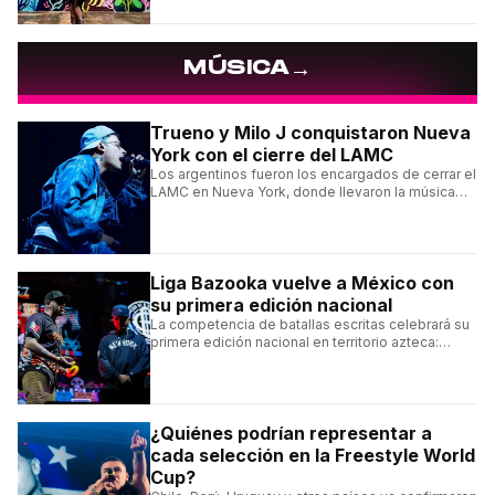
→
MÚSICA
Trueno y Milo J conquistaron Nueva
York con el cierre del LAMC
Los argentinos fueron los encargados de cerrar el
LAMC en Nueva York, donde llevaron la música
urbana argentina a uno de los escenarios más
emblemáticos.
Liga Bazooka vuelve a México con
su primera edición nacional
La competencia de batallas escritas celebrará su
primera edición nacional en territorio azteca:
conocé la cartelera, la fecha y cómo conseguir
entradas.
¿Quiénes podrían representar a
cada selección en la Freestyle World
Cup?