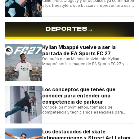
Chile, Perú, Uruguay y otros países ya confirmaron
a los freestylers que buscarán representar a sus
selecciones en el torneo organizado por Urban
Roosters.
→
DEPORTES
Kylian Mbappé vuelve a ser la
portada de EA Sports FC 27
Después de un Mundial inolvidable, Kylian
Mbappé será la imagen de EA Sports FC 27 y
alcanzará un récord histórico dentro de la
franquicia.
Los conceptos que tenés que
conocer para entender una
competencia de parkour
Conocé los movimientos, formatos de
competencia y tecnicismos esenciales para
seguir una competencia de parkour sin perderte
ningún detalle.
Los destacados del skate
latinoamericano x Street Art Latam