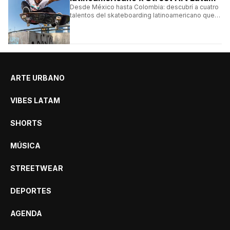
Desde México hasta Colombia: descubrí a cuatro
talentos del skateboarding latinoamericano que
se destacan por sus trucos y su estilo sobre la
tabla.
ARTE URBANO
VIBES LATAM
SHORTS
MÚSICA
STREETWEAR
DEPORTES
AGENDA