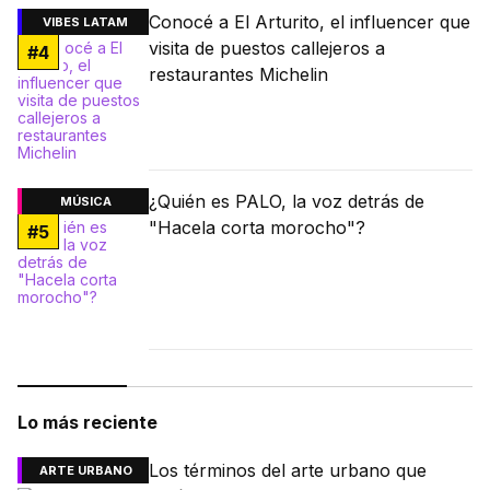
Conocé a El Arturito, el influencer que
VIBES LATAM
visita de puestos callejeros a
#
4
restaurantes Michelin
¿Quién es PALO, la voz detrás de
MÚSICA
"Hacela corta morocho"?
#
5
Lo más reciente
Los términos del arte urbano que
ARTE URBANO