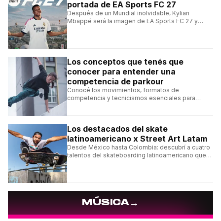
portada de EA Sports FC 27
Después de un Mundial inolvidable, Kylian
Mbappé será la imagen de EA Sports FC 27 y
alcanzará un récord histórico dentro de la
franquicia.
Los conceptos que tenés que
conocer para entender una
competencia de parkour
Conocé los movimientos, formatos de
competencia y tecnicismos esenciales para
seguir una competencia de parkour sin perderte
ningún detalle.
Los destacados del skate
latinoamericano x Street Art Latam
Desde México hasta Colombia: descubrí a cuatro
talentos del skateboarding latinoamericano que
se destacan por sus trucos y su estilo sobre la
tabla.
→
MÚSICA