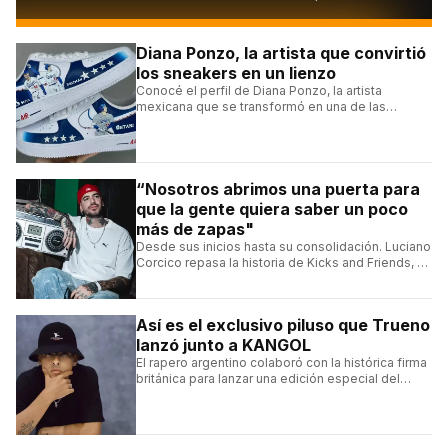
Diana Ponzo, la artista que convirtió
los sneakers en un lienzo
Conocé el perfil de Diana Ponzo, la artista
mexicana que se transformó en una de las
grandes referentes de la customización de
sneakers en Latinoamérica.
“Nosotros abrimos una puerta para
que la gente quiera saber un poco
más de zapas"
Desde sus inicios hasta su consolidación. Luciano
Corcico repasa la historia de Kicks and Friends, el
proyecto que transformó la cultura sneaker en
Argentina.
Así es el exclusivo piluso que Trueno
lanzó junto a KANGOL
El rapero argentino colaboró con la histórica firma
británica para lanzar una edición especial del
clásico Bermuda Casual.