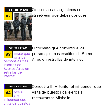
Cinco marcas argentinas de
STREETWEAR
streetwear que debés conocer
#
2
El formato que convirtió a los
VIBES LATAM
personajes más insólitos de Buenos
#
3
Aires en estrellas de internet
Conocé a El Arturito, el influencer que
VIBES LATAM
visita de puestos callejeros a
#
4
restaurantes Michelin