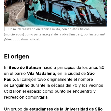
Un mural realizado en técnica mixta, con objetos físicos
(murciélagos) como parte integral de la obra [Imagen], por Instagram/
@becodobatman.oficial.
El origen
El
Beco do Batman
nació a principios de los años 80
en el barrio
Vila Madalena
, en la ciudad de
São
Paulo
. El callejón tuvo originalmente el nombre
de
Larguinho
durante la década del 70 y los vecinos
utilizaron el espacio como punto de encuentro y
recreación comunitaria.
Un grupo de
estudiantes de la Universidad de São