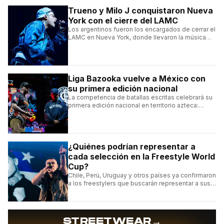
Trueno y Milo J conquistaron Nueva
York con el cierre del LAMC
Los argentinos fueron los encargados de cerrar el
LAMC en Nueva York, donde llevaron la música
urbana argentina a uno de los escenarios más
emblemáticos.
Liga Bazooka vuelve a México con
su primera edición nacional
La competencia de batallas escritas celebrará su
primera edición nacional en territorio azteca:
conocé la cartelera, la fecha y cómo conseguir
entradas.
¿Quiénes podrían representar a
cada selección en la Freestyle World
Cup?
Chile, Perú, Uruguay y otros países ya confirmaron
a los freestylers que buscarán representar a sus
selecciones en el torneo organizado por Urban
Roosters.
→
STREETWEAR