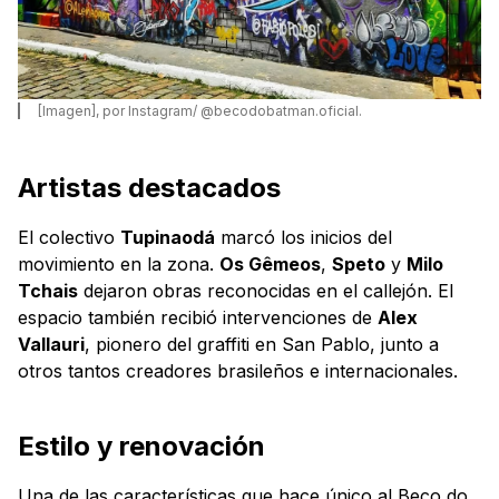
[Imagen], por Instagram/ @becodobatman.oficial.
Artistas destacados
El colectivo
Tupinaodá
marcó los inicios del
movimiento en la zona.
Os Gêmeos
,
Speto
y
Milo
Tchais
dejaron obras reconocidas en el callejón. El
espacio también recibió intervenciones de
Alex
Vallauri
, pionero del graffiti en San Pablo, junto a
otros tantos creadores brasileños e internacionales.
Estilo y renovación
Una de las características que hace único al Beco do