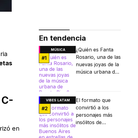
En tendencia
¿Quién es Fanta
MÚSICA
ria
Rosario, una de las
#
1
etas
nuevas joyas de la
música urbana de
Puerto Rico?
 C-
El formato que
VIBES LATAM
convirtió a los
#
2
personajes más
insólitos de
rizó en
Buenos Aires en
estrellas de