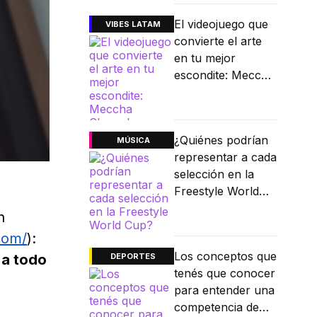
El videojuego que
VIBES LATAM
convierte el arte
en tu mejor
escondite: Meccha
Chameleon
¿Quiénes podrían
MÚSICA
representar a cada
selección en la
Freestyle World
Cup?
n
com/
):
Los conceptos que
 a todo
DEPORTES
tenés que conocer
para entender una
competencia de