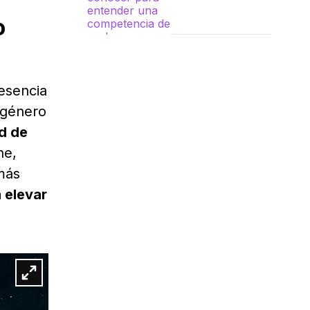
parkour
o
esencia
l género
ad de
ne,
más
 elevar