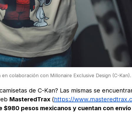
n en colaboración con Millonaire Exclusive Design (C-Kan).
 camisetas de C-Kan? Las mismas se encuentra
 web
MasteredTrax
(
https://www.masteredtrax.
 de $980 pesos mexicanos y cuentan con envío