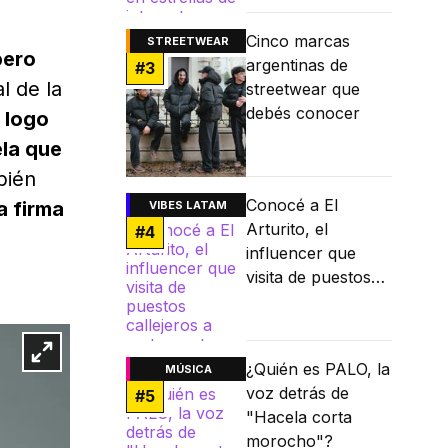
internet
Cinco marcas
STREETWEAR
pero
argentinas de
#
3
l de la
streetwear que
debés conocer
l logo
ela que
bién
Conocé a El
a firma
VIBES LATAM
Arturito, el
#
4
influencer que
visita de puestos
callejeros a
restaurantes
Michelin
¿Quién es PALO, la
MÚSICA
voz detrás de
#
5
"Hacela corta
morocho"?