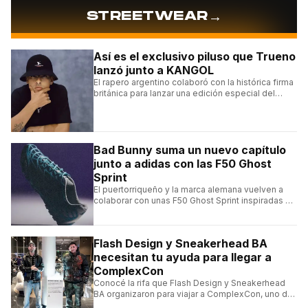
→
STREETWEAR
Así es el exclusivo piluso que Trueno
lanzó junto a KANGOL
El rapero argentino colaboró con la histórica firma
británica para lanzar una edición especial del
clásico Bermuda Casual.
Bad Bunny suma un nuevo capítulo
junto a adidas con las F50 Ghost
Sprint
El puertorriqueño y la marca alemana vuelven a
colaborar con unas F50 Ghost Sprint inspiradas en
Puerto Rico y una de las franquicias más icónicas
del fútbol.
Flash Design y Sneakerhead BA
necesitan tu ayuda para llegar a
ComplexCon
Conocé la rifa que Flash Design y Sneakerhead
BA organizaron para viajar a ComplexCon, uno de
los eventos más importantes del mundo sneaker.