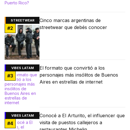
Cinco marcas argentinas de
STREETWEAR
streetwear que debés conocer
#
2
El formato que convirtió a los
VIBES LATAM
personajes más insólitos de Buenos
#
3
Aires en estrellas de internet
Conocé a El Arturito, el influencer que
VIBES LATAM
visita de puestos callejeros a
#
4
restaurantes Michelin