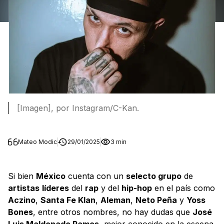
[Imagen], por Instagram/C-Kan.
Mateo Modic
29/01/2025
3 min
Si bien
México
cuenta con un
selecto grupo
de
artistas
líderes
del
rap
y del
hip-hop
en el país como
Aczino
,
Santa Fe Klan
,
Aleman
,
Neto Peña
y
Yoss
Bones
, entre otros nombres, no hay dudas que
José
Luis Maldonado Ramos
, mejor conocido en la escena