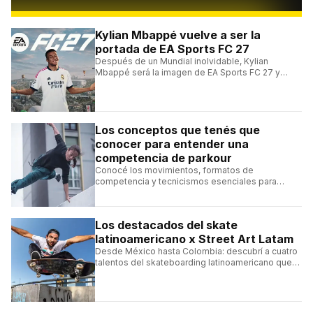
Kylian Mbappé vuelve a ser la
portada de EA Sports FC 27
Después de un Mundial inolvidable, Kylian
Mbappé será la imagen de EA Sports FC 27 y
alcanzará un récord histórico dentro de la
franquicia.
Los conceptos que tenés que
conocer para entender una
competencia de parkour
Conocé los movimientos, formatos de
competencia y tecnicismos esenciales para
seguir una competencia de parkour sin perderte
ningún detalle.
Los destacados del skate
latinoamericano x Street Art Latam
Desde México hasta Colombia: descubrí a cuatro
talentos del skateboarding latinoamericano que
se destacan por sus trucos y su estilo sobre la
tabla.