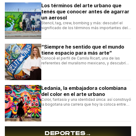
Los términos del arte urbano que
tenés que conocer antes de agarrar
un aerosol
Stencil, tag, crew, bombing y más: descubrí el
significado de los términos más importantes del
arte urbano y el muralismo.
“Siempre he sentido que el mundo
tiene espacio para más arte”
Conocé el perfil de Camila Ricart, una de las
referentes del muralismo mexicano, y descubrí
cómo construyó su estilo y sus obras más
destacadas.
Ledania, la embajadora colombiana
del color en el arte urbano
Color, fantasía y una identidad única: así construyó
la bogotana una carrera que hoy la coloca entre
las figuras femeninas más destacadas del
muralismo latino.
→
DEPORTES