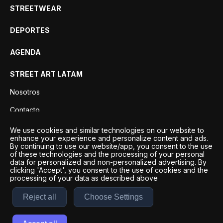
STREETWEAR
DEPORTES
AGENDA
STREET ART LATAM
Nosotros
Contacto
Privacidad
We use cookies and similar technologies on our website to
enhance your experience and personalize content and ads.
By continuing to use our website/app, you consent to the use
of these technologies and the processing of your personal
data for personalized and non-personalized advertising. By
clicking 'Accept', you consent to the use of cookies and the
processing of your data as described above
Reject all
Choose Settings
Desarrollo por
Esto es Agencia Digital | ©
2026